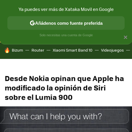
Ya puedes ver más de Xataka Movil en Google
CONECTIVIDAD
MÓVIL Y SOCIEDAD
APLICACIONES
COM
Añádenos como fuente preferida
Solo necesitas una cuenta de Google
×
HOY SE HABLA DE
Bizum
Router
Xiaomi Smart Band 10
Videojuegos
Desde Nokia opinan que Apple ha
modificado la opinión de Siri
sobre el Lumia 900