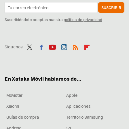
SUSCRIBIR
Suscribiéndote aceptas nuestra
política de privacidad
Síguenos
Twit
Fac
You
Inst
RSS
Flip
ter
ebo
tub
agr
boa
ok
e
am
rd
En Xataka Móvil hablamos de...
Movistar
Apple
Xiaomi
Aplicaciones
Guías de compra
Territorio Samsung
Android
5g