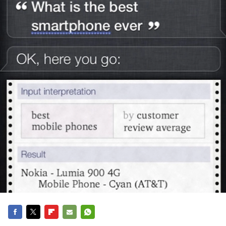
FACEBOOK
TWITTER
FLIPBOARD
E-
WHATSAPP