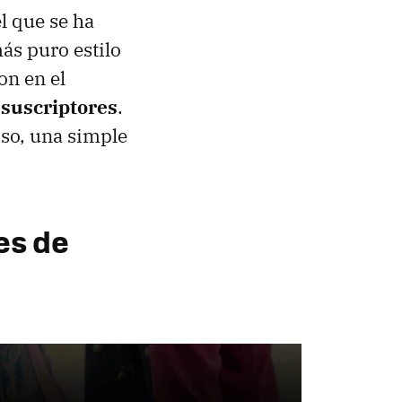
l que se ha
ás puro estilo
on en el
 suscriptores
.
iso, una simple
es de