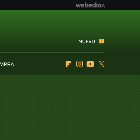
NUEVO
OMPRA
Flipboard
Instagram
Youtube
Twitter