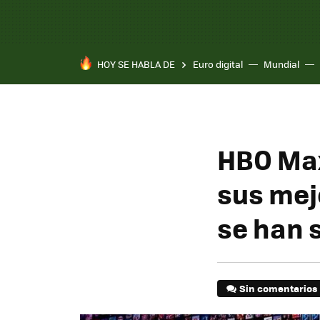
HOY SE HABLA DE
Euro digital
Mundial
HBO Max
sus mej
se han 
Sin comentarios