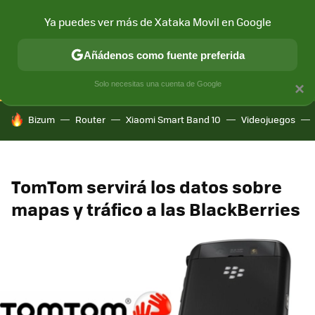
Ya puedes ver más de Xataka Movil en Google
CONECTIVIDAD
MÓVIL Y SOCIEDAD
APLICACIONES
COM
Añádenos como fuente preferida
Solo necesitas una cuenta de Google
×
HOY SE HABLA DE
Bizum
Router
Xiaomi Smart Band 10
Videojuegos
TomTom servirá los datos sobre
mapas y tráfico a las BlackBerries