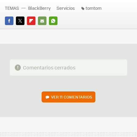
TEMAS
BlackBerry
Servicios
tomtom
FACEBOOK
TWITTER
FLIPBOARD
E-
WHATSAPP
MAIL
Comentarios cerrados
VER
11 COMENTARIOS