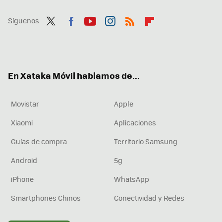
Síguenos
Twit
Fac
You
Inst
RSS
Flip
ter
ebo
tub
agr
boa
ok
e
am
rd
En Xataka Móvil hablamos de...
Movistar
Apple
Xiaomi
Aplicaciones
Guías de compra
Territorio Samsung
Android
5g
iPhone
WhatsApp
Smartphones Chinos
Conectividad y Redes