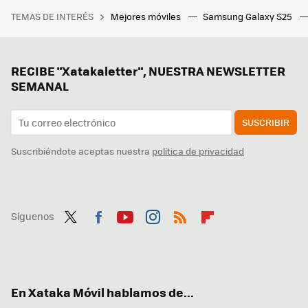
TEMAS DE INTERÉS
Mejores móviles
Samsung Galaxy S25
RECIBE "Xatakaletter", NUESTRA NEWSLETTER
SEMANAL
SUSCRIBIR
Suscribiéndote aceptas nuestra
política de privacidad
Síguenos
Twit
Fac
You
Inst
RSS
Flip
ter
ebo
tub
agr
boa
ok
e
am
rd
En Xataka Móvil hablamos de...