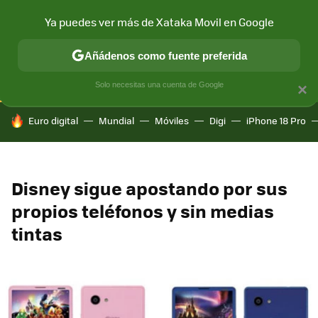
Ya puedes ver más de Xataka Movil en Google
CONECTIVIDAD
MÓVIL Y SOCIEDAD
APLICACIONES
COM
Añádenos como fuente preferida
Solo necesitas una cuenta de Google
×
HOY SE HABLA DE
Euro digital
Mundial
Móviles
Digi
iPhone 18 Pro
Disney sigue apostando por sus
propios teléfonos y sin medias
tintas