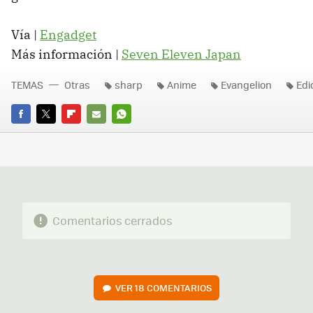
Vía |
Engadget
Más información |
Seven Eleven Japan
TEMAS
Otras
sharp
Anime
Evangelion
Edi
FACEBOOK
TWITTER
FLIPBOARD
E-
WHATSAPP
MAIL
Comentarios cerrados
VER
18 COMENTARIOS