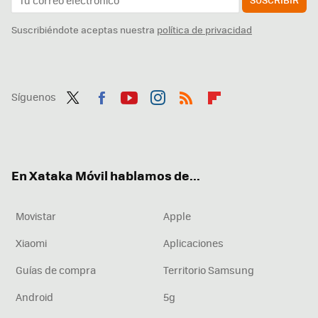
Suscribiéndote aceptas nuestra
política de privacidad
Síguenos
Twit
Fac
You
Inst
RSS
Flip
ter
ebo
tub
agr
boa
ok
e
am
rd
En Xataka Móvil hablamos de...
Movistar
Apple
Xiaomi
Aplicaciones
Guías de compra
Territorio Samsung
Android
5g