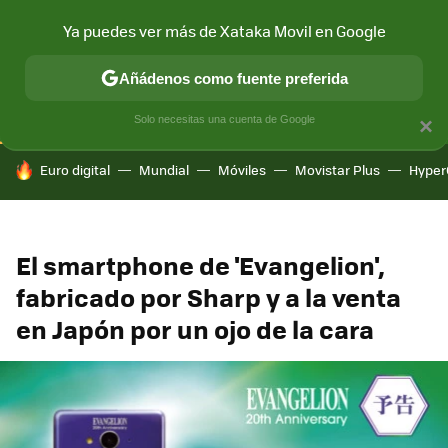
Ya puedes ver más de Xataka Movil en Google
CONECTIVIDAD
MÓVIL Y SOCIEDAD
APLICACIONES
COM
Añádenos como fuente preferida
Solo necesitas una cuenta de Google
×
HOY SE HABLA DE
Euro digital
Mundial
Móviles
Movistar Plus
Hyper
El smartphone de 'Evangelion',
fabricado por Sharp y a la venta
en Japón por un ojo de la cara