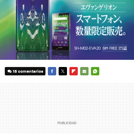
18 comentarios
FACEBOOK
TWITTER
FLIPBOARD
E-
WHATSAPP
MAIL