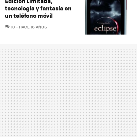
Edición Limitada,
tecnología y fantasía en
un teléfono móvil
COMENTARIOS
10
HACE 16 AÑOS