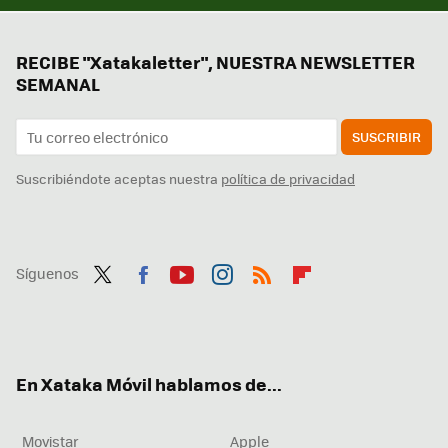
RECIBE "Xatakaletter", NUESTRA NEWSLETTER
SEMANAL
SUSCRIBIR
Suscribiéndote aceptas nuestra
política de privacidad
Síguenos
Twit
Fac
You
Inst
RSS
Flip
ter
ebo
tub
agr
boa
ok
e
am
rd
En Xataka Móvil hablamos de...
Movistar
Apple