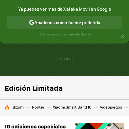
Ya puedes ver más de Xataka Movil en Google
MENÚ
NUEVO
Añádenos como fuente preferida
CONECTIVIDAD
MÓVIL Y SOCIEDAD
APLICACIONES
COM
Solo necesitas una cuenta de Google
×
Edición Limitada
HOY SE HABLA DE
Bizum
Router
Xiaomi Smart Band 10
Videojuegos
10 ediciones especiales