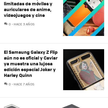
limitadas de móviles y
auriculares de anime,
videojuegos y cine
COMENTARIOS
0
HACE 3 AÑOS
El Samsung Galaxy Z Flip
aún no es oficial y Caviar
ya muestra una lujosa
edición especial Joker y
Harley Quinn
COMENTARIOS
0
HACE 7 AÑOS