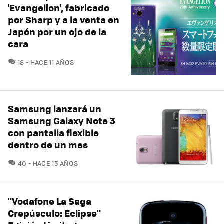
'Evangelion', fabricado
por Sharp y a la venta en
Japón por un ojo de la
cara
COMENTARIOS
18
HACE 11 AÑOS
Samsung lanzará un
Samsung Galaxy Note 3
con pantalla flexible
dentro de un mes
COMENTARIOS
40
HACE 13 AÑOS
"Vodafone La Saga
Crepúsculo: Eclipse"