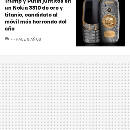
Trump y Putin juntitos en
un Nokia 3310 de oro y
titanio, candidato al
móvil más horrendo del
año
COMENTARIOS
7
HACE 9 AÑOS