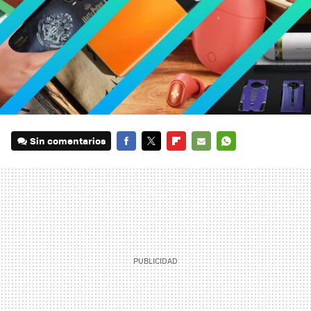
Sin comentarios
FACEBOOK
TWITTER
FLIPBOARD
E-
WHATSAPP
MAIL