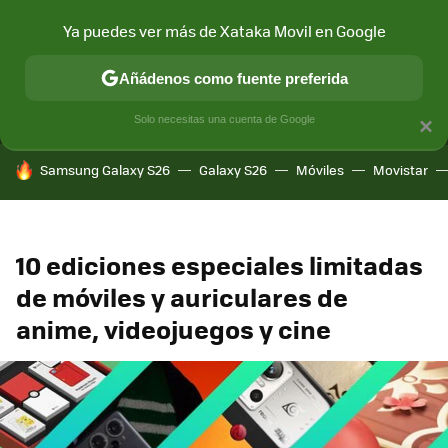
Ya puedes ver más de Xataka Movil en Google
MENÚ
NUEVO
Añádenos como fuente preferida
CONECTIVIDAD
MÓVIL Y SOCIEDAD
APLICACIONES
COM
Solo necesitas una cuenta de Google
×
HOY SE HABLA DE
Samsung Galaxy S26
Galaxy S26
Móviles
Movistar
10 ediciones especiales limitadas
de móviles y auriculares de
anime, videojuegos y cine