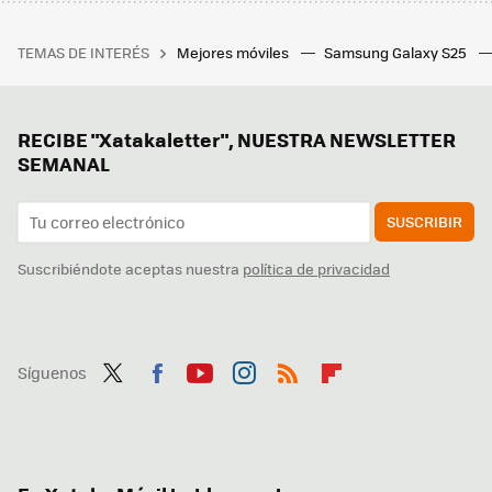
TEMAS DE INTERÉS
Mejores móviles
Samsung Galaxy S25
RECIBE "Xatakaletter", NUESTRA NEWSLETTER
SEMANAL
SUSCRIBIR
Suscribiéndote aceptas nuestra
política de privacidad
Síguenos
Twit
Fac
You
Inst
RSS
Flip
ter
ebo
tub
agr
boa
ok
e
am
rd