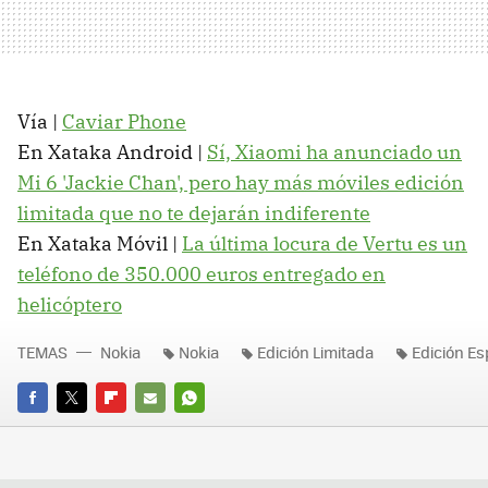
Vía |
Caviar Phone
En Xataka Android |
Sí, Xiaomi ha anunciado un
Mi 6 'Jackie Chan', pero hay más móviles edición
limitada que no te dejarán indiferente
En Xataka Móvil |
La última locura de Vertu es un
teléfono de 350.000 euros entregado en
helicóptero
TEMAS
Nokia
Nokia
Edición Limitada
Edición Es
FACEBOOK
TWITTER
FLIPBOARD
E-
WHATSAPP
MAIL