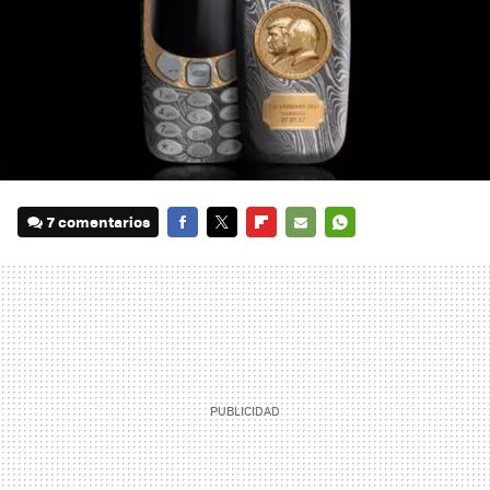
7 comentarios
FACEBOOK
TWITTER
FLIPBOARD
E-
WHATSAPP
MAIL