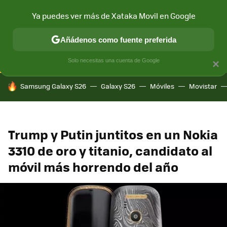
Ya puedes ver más de Xataka Movil en Google
CONECTIVIDAD
MÓVIL Y SOCIEDAD
APLICACIONES
COM
Añádenos como fuente preferida
Solo necesitas una cuenta de Google
×
HOY SE HABLA DE
Samsung Galaxy S26
Galaxy S26
Móviles
Movistar
Trump y Putin juntitos en un Nokia
3310 de oro y titanio, candidato al
móvil más horrendo del año