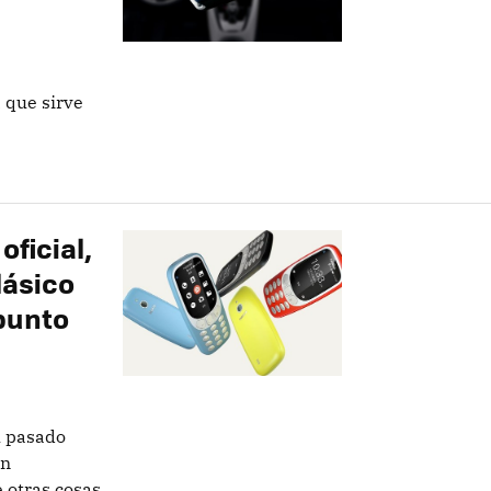
 que sirve
oficial,
lásico
punto
u pasado
on
 otras cosas,