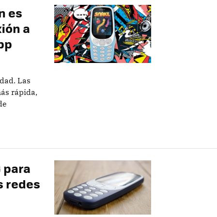
n es
ión a
pp
idad. Las
ás rápida,
de
G para
s redes