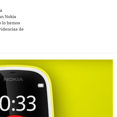
la
un Nokia
o lo hemos
videncias de