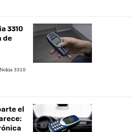
ia 3310
a de
 Nokia 3310
arte el
parece:
trónica