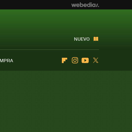
NUEVO
OMPRA
Flipboard
Instagram
Youtube
Twitter