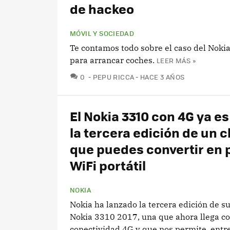
de hackeo
MÓVIL Y SOCIEDAD
Te contamos todo sobre el caso del Nokia
para arrancar coches.
LEER MÁS »
COMENTARIOS
0
PEPU RICCA
HACE 3 AÑOS
El Nokia 3310 con 4G ya es 
la tercera edición de un c
que puedes convertir en 
WiFi portátil
NOKIA
Nokia ha lanzado la tercera edición de s
Nokia 3310 2017, una que ahora llega c
conectividad 4G y que nos permite, entre