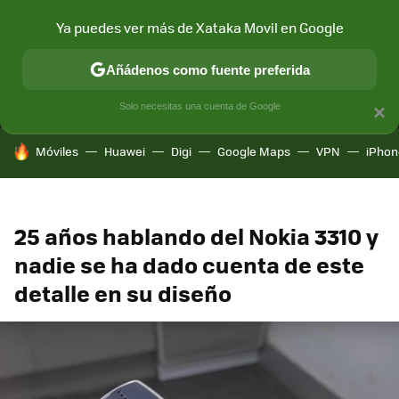
Ya puedes ver más de Xataka Movil en Google
MENÚ
NUEVO
Añádenos como fuente preferida
CONECTIVIDAD
MÓVIL Y SOCIEDAD
APLICACIONES
COM
Solo necesitas una cuenta de Google
×
HOY SE HABLA DE
Móviles
Huawei
Digi
Google Maps
VPN
iPhon
25 años hablando del Nokia 3310 y
nadie se ha dado cuenta de este
detalle en su diseño