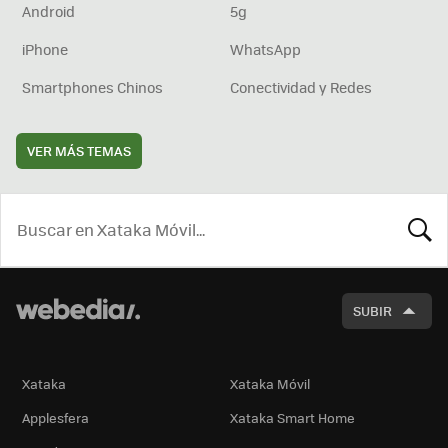
Android
5g
iPhone
WhatsApp
Smartphones Chinos
Conectividad y Redes
VER MÁS TEMAS
BUSCA
SUBIR
Xataka
Xataka Móvil
Applesfera
Xataka Smart Home