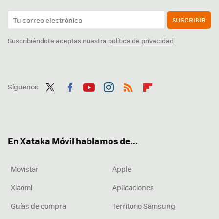
SUSCRIBIR
Suscribiéndote aceptas nuestra
política de privacidad
Síguenos
Twit
Fac
You
Inst
RSS
Flip
ter
ebo
tub
agr
boa
ok
e
am
rd
En Xataka Móvil hablamos de...
Movistar
Apple
Xiaomi
Aplicaciones
Guías de compra
Territorio Samsung