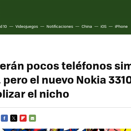
d 10
Videojuegos
Notificaciones
China
iOS
iPhone
erán pocos teléfonos si
 pero el nuevo Nokia 331
izar el nicho
FACEBOOK
TWITTER
FLIPBOARD
E-