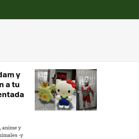
ndam y
n a tu
entada
, anime y
nimales -y