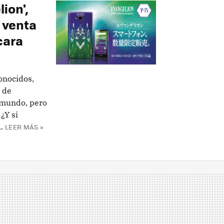
ion',
a venta
cara
onocidos,
s de
 mundo, pero
¿Y si
.
LEER MÁS »