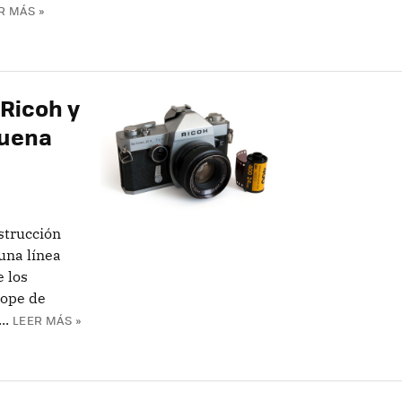
R MÁS »
 Ricoh y
suena
strucción
una línea
 los
tope de
..
LEER MÁS »