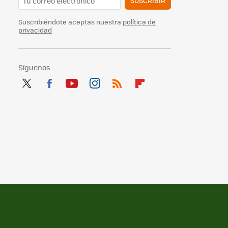
SUSCRIBIR
Suscribiéndote aceptas nuestra
política de
privacidad
Síguenos
Twit
Fac
You
Inst
RSS
Flip
ter
ebo
tub
agr
boa
ok
e
am
rd