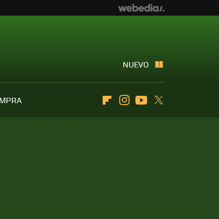
NUEVO
OMPRA
Flipboard
Instagram
Youtube
Twitter