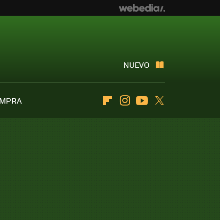
NUEVO
OMPRA
Flipboard
Instagram
Youtube
Twitter