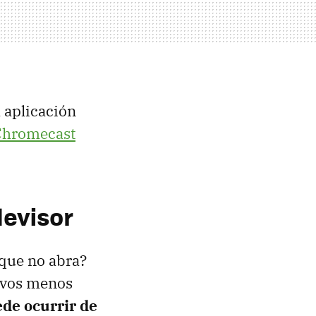
 aplicación
Chromecast
levisor
 que no abra?
tivos menos
ede ocurrir de