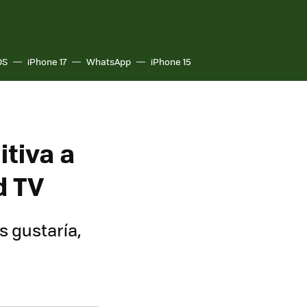
OS
iPhone 17
WhatsApp
iPhone 15
itiva a
d TV
s gustaría,