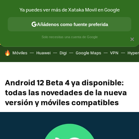
Ya puedes ver más de Xataka Movil en Google
CONECTIVIDAD
MÓVIL Y SOCIEDAD
APLICACIONES
COM
Añádenos como fuente preferida
Solo necesitas una cuenta de Google
×
HOY SE HABLA DE
Móviles
Huawei
Digi
Google Maps
VPN
Hype
Android 12 Beta 4 ya disponible:
todas las novedades de la nueva
versión y móviles compatibles