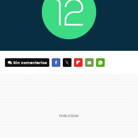
Sin comentarios
FACEBOOK
TWITTER
FLIPBOARD
E-
WHATSAPP
MAIL