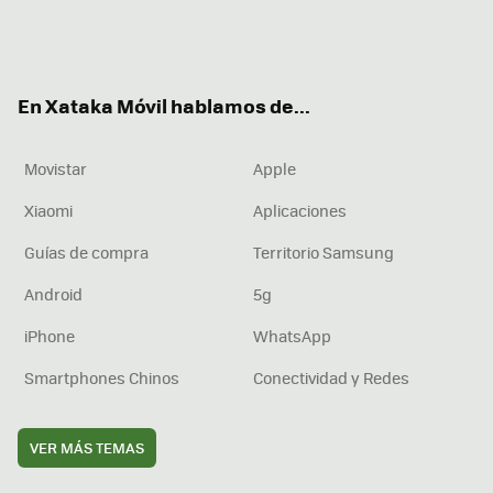
Twit
Fac
You
Inst
RSS
Flip
ter
ebo
tub
agr
boa
ok
e
am
rd
En Xataka Móvil hablamos de...
Movistar
Apple
Xiaomi
Aplicaciones
Guías de compra
Territorio Samsung
Android
5g
iPhone
WhatsApp
Smartphones Chinos
Conectividad y Redes
VER MÁS TEMAS