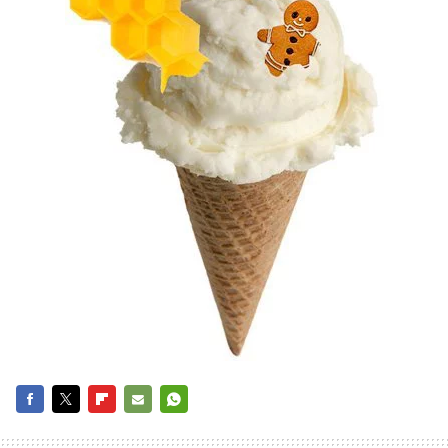
FACEBOOK
TWITTER
FLIPBOARD
E-
WHATSAPP