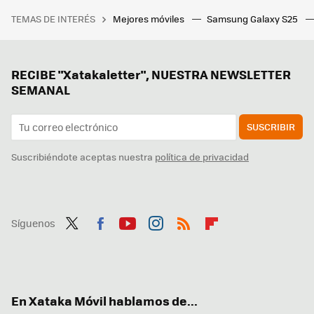
TEMAS DE INTERÉS
Mejores móviles
Samsung Galaxy S25
RECIBE "Xatakaletter", NUESTRA NEWSLETTER
SEMANAL
SUSCRIBIR
Suscribiéndote aceptas nuestra
política de privacidad
Síguenos
Twit
Fac
You
Inst
RSS
Flip
ter
ebo
tub
agr
boa
ok
e
am
rd
En Xataka Móvil hablamos de...