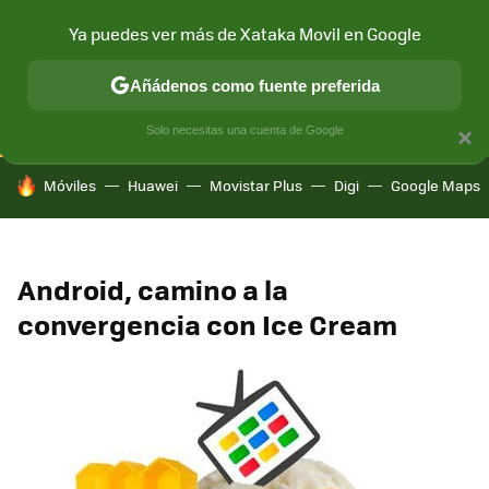
Ya puedes ver más de Xataka Movil en Google
CONECTIVIDAD
MÓVIL Y SOCIEDAD
APLICACIONES
COM
Añádenos como fuente preferida
Solo necesitas una cuenta de Google
×
HOY SE HABLA DE
Móviles
Huawei
Movistar Plus
Digi
Google Maps
Android, camino a la
convergencia con Ice Cream