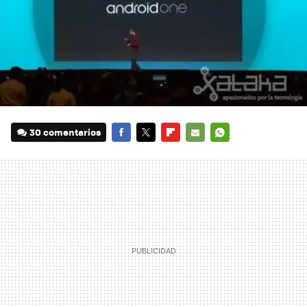
30 comentarios
FACEBOOK
TWITTER
FLIPBOARD
E-
WHATSAPP
MAIL