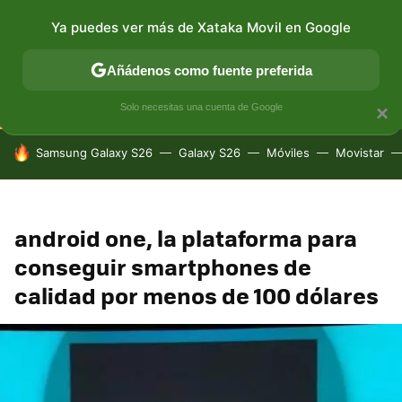
Ya puedes ver más de Xataka Movil en Google
CONECTIVIDAD
MÓVIL Y SOCIEDAD
APLICACIONES
Añádenos como fuente preferida
Solo necesitas una cuenta de Google
×
HOY SE HABLA DE
Samsung Galaxy S26
Galaxy S26
Móviles
Movistar
android one, la plataforma para
conseguir smartphones de
calidad por menos de 100 dólares