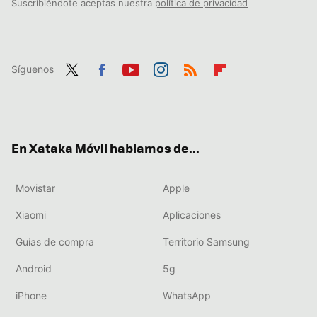
Suscribiéndote aceptas nuestra
política de privacidad
Síguenos
Twit
Fac
You
Inst
RSS
Flip
ter
ebo
tub
agr
boa
ok
e
am
rd
En Xataka Móvil hablamos de...
Movistar
Apple
Xiaomi
Aplicaciones
Guías de compra
Territorio Samsung
Android
5g
iPhone
WhatsApp