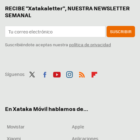
RECIBE "Xatakaletter", NUESTRA NEWSLETTER
SEMANAL
SUSCRIBIR
Suscribiéndote aceptas nuestra
política de privacidad
Síguenos
Twit
Fac
You
Inst
RSS
Flip
ter
ebo
tub
agr
boa
ok
e
am
rd
En Xataka Móvil hablamos de...
Movistar
Apple
Xiaomi
Aplicaciones