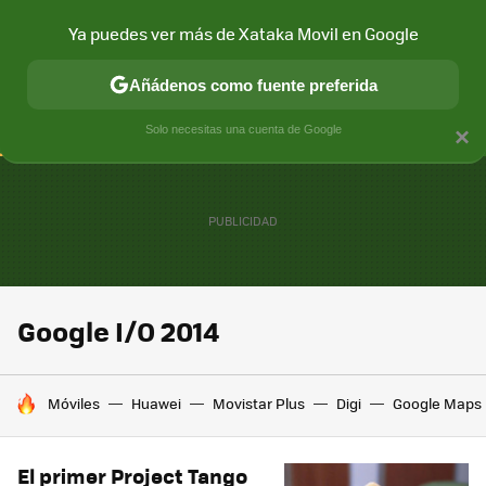
Ya puedes ver más de Xataka Movil en Google
CONECTIVIDAD
MÓVIL Y SOCIEDAD
APLICACIONES
COM
Añádenos como fuente preferida
Solo necesitas una cuenta de Google
×
Google I/O 2014
HOY SE HABLA DE
Móviles
Huawei
Movistar Plus
Digi
Google Maps
El primer Project Tango