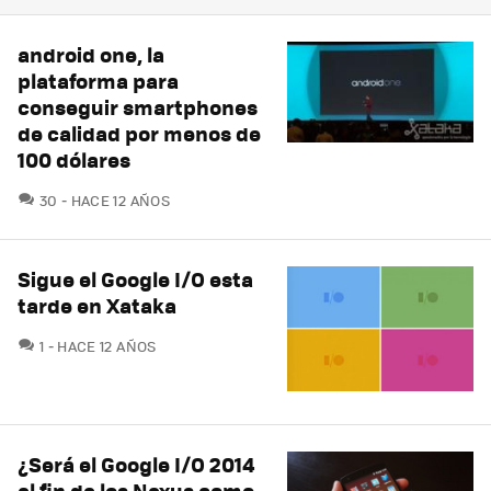
android one, la
plataforma para
conseguir smartphones
de calidad por menos de
100 dólares
COMENTARIOS
30
HACE 12 AÑOS
Sigue el Google I/O esta
tarde en Xataka
COMENTARIOS
1
HACE 12 AÑOS
¿Será el Google I/O 2014
el fin de los Nexus como