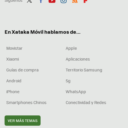
Twit
Fac
You
Inst
RSS
Flip
ter
ebo
tub
agr
boa
ok
e
am
rd
En Xataka Móvil hablamos de...
Movistar
Apple
Xiaomi
Aplicaciones
Guías de compra
Territorio Samsung
Android
5g
iPhone
WhatsApp
Smartphones Chinos
Conectividad y Redes
VER MÁS TEMAS