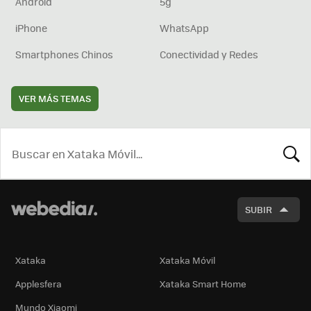
Android
5g
iPhone
WhatsApp
Smartphones Chinos
Conectividad y Redes
VER MÁS TEMAS
BUSCA
SUBIR
Xataka
Xataka Móvil
Applesfera
Xataka Smart Home
Mundo Xiaomi