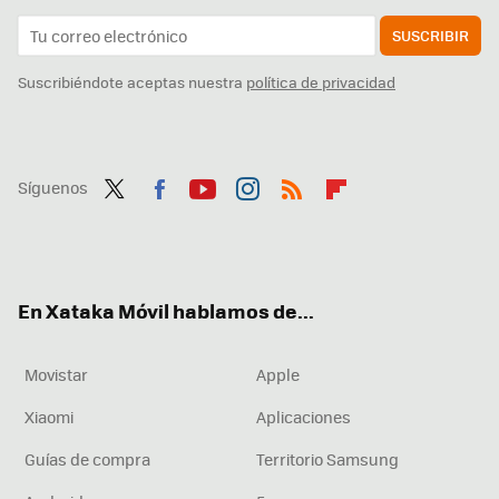
SUSCRIBIR
Suscribiéndote aceptas nuestra
política de privacidad
Síguenos
Twit
Fac
You
Inst
RSS
Flip
ter
ebo
tub
agr
boa
ok
e
am
rd
En Xataka Móvil hablamos de...
Movistar
Apple
Xiaomi
Aplicaciones
Guías de compra
Territorio Samsung