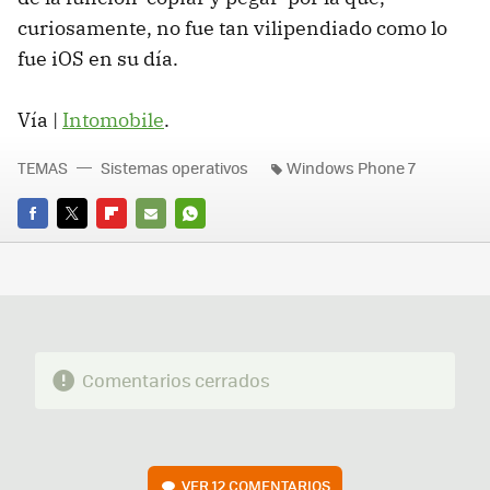
curiosamente, no fue tan vilipendiado como lo
fue iOS en su día.
Vía |
Intomobile
.
TEMAS
Sistemas operativos
Windows Phone 7
FACEBOOK
TWITTER
FLIPBOARD
E-
WHATSAPP
MAIL
Comentarios cerrados
VER
12 COMENTARIOS