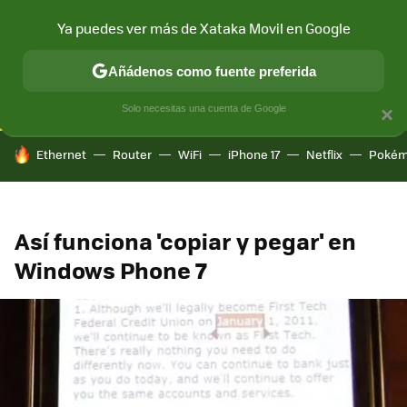
Ya puedes ver más de Xataka Movil en Google
CONECTIVIDAD
MÓVIL Y SOCIEDAD
APLICACIONES
COM
Añádenos como fuente preferida
Solo necesitas una cuenta de Google
×
HOY SE HABLA DE
Ethernet
Router
WiFi
iPhone 17
Netflix
Pokém
Así funciona 'copiar y pegar' en
Windows Phone 7