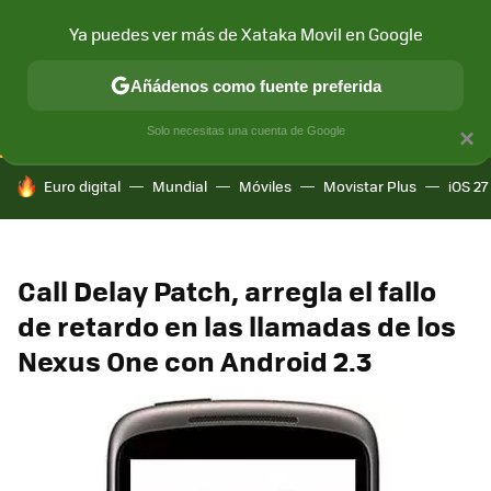
Ya puedes ver más de Xataka Movil en Google
CONECTIVIDAD
MÓVIL Y SOCIEDAD
APLICACIONES
COM
Añádenos como fuente preferida
Solo necesitas una cuenta de Google
×
HOY SE HABLA DE
Euro digital
Mundial
Móviles
Movistar Plus
iOS 27
Call Delay Patch, arregla el fallo
de retardo en las llamadas de los
Nexus One con Android 2.3