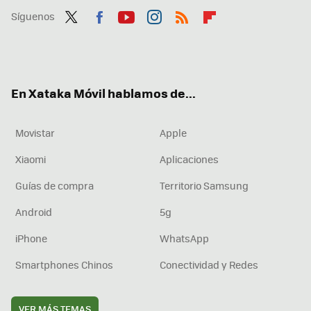
Síguenos
Twit
Fac
You
Inst
RSS
Flip
ter
ebo
tub
agr
boa
ok
e
am
rd
En Xataka Móvil hablamos de...
Movistar
Apple
Xiaomi
Aplicaciones
Guías de compra
Territorio Samsung
Android
5g
iPhone
WhatsApp
Smartphones Chinos
Conectividad y Redes
VER MÁS TEMAS