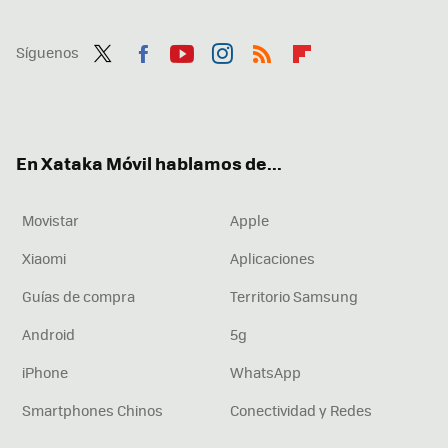
Síguenos
Twit
Fac
You
Inst
RSS
Flip
ter
ebo
tub
agr
boa
ok
e
am
rd
En Xataka Móvil hablamos de...
Movistar
Apple
Xiaomi
Aplicaciones
Guías de compra
Territorio Samsung
Android
5g
iPhone
WhatsApp
Smartphones Chinos
Conectividad y Redes