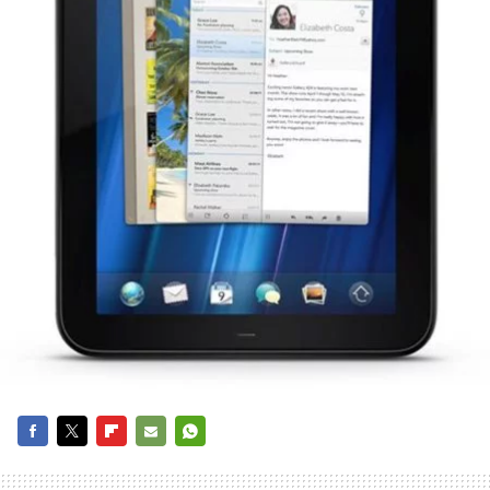
FACEBOOK
TWITTER
FLIPBOARD
E-
WHATSAPP