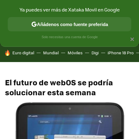
Ya puedes ver más de Xataka Movil en Google
MENÚ
NUEVO
Añádenos como fuente preferida
CONECTIVIDAD
MÓVIL Y SOCIEDAD
APLICACIONES
COM
Solo necesitas una cuenta de Google
×
HOY SE HABLA DE
Euro digital
Mundial
Móviles
Digi
iPhone 18 Pro
El futuro de webOS se podría
solucionar esta semana