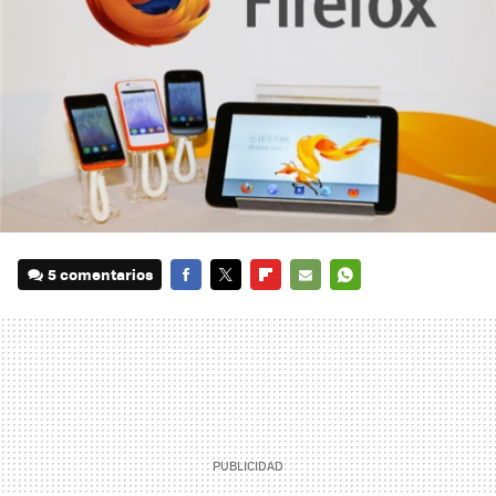
5 comentarios
FACEBOOK
TWITTER
FLIPBOARD
E-
WHATSAPP
MAIL