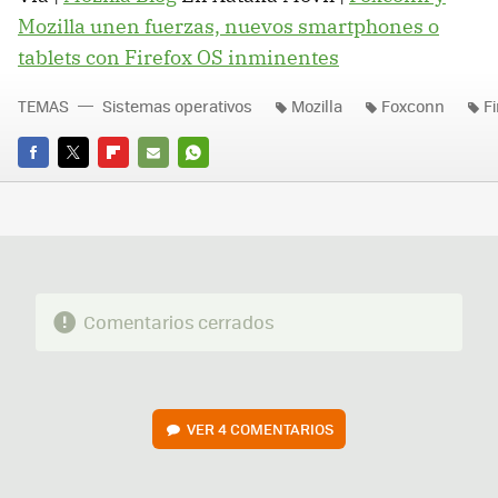
Mozilla unen fuerzas, nuevos smartphones o
tablets con Firefox OS inminentes
TEMAS
Sistemas operativos
Mozilla
Foxconn
F
FACEBOOK
TWITTER
FLIPBOARD
E-
WHATSAPP
MAIL
Comentarios cerrados
VER
4 COMENTARIOS