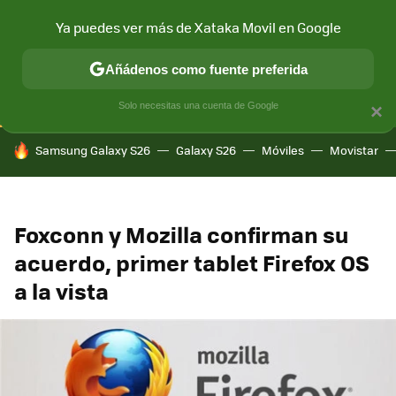
Ya puedes ver más de Xataka Movil en Google
CONECTIVIDAD
MÓVIL Y SOCIEDAD
APLICACIONES
COM
Añádenos como fuente preferida
Solo necesitas una cuenta de Google
×
HOY SE HABLA DE
Samsung Galaxy S26
Galaxy S26
Móviles
Movistar
Foxconn y Mozilla confirman su
acuerdo, primer tablet Firefox OS
a la vista