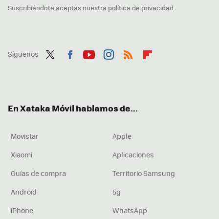
Suscribiéndote aceptas nuestra
política de privacidad
Síguenos
Twit
Fac
You
Inst
RSS
Flip
ter
ebo
tub
agr
boa
ok
e
am
rd
En Xataka Móvil hablamos de...
Movistar
Apple
Xiaomi
Aplicaciones
Guías de compra
Territorio Samsung
Android
5g
iPhone
WhatsApp