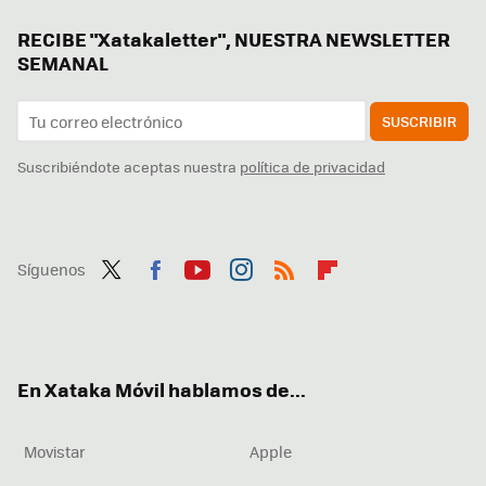
RECIBE "Xatakaletter", NUESTRA NEWSLETTER
SEMANAL
SUSCRIBIR
Suscribiéndote aceptas nuestra
política de privacidad
Síguenos
Twit
Fac
You
Inst
RSS
Flip
ter
ebo
tub
agr
boa
ok
e
am
rd
En Xataka Móvil hablamos de...
Movistar
Apple