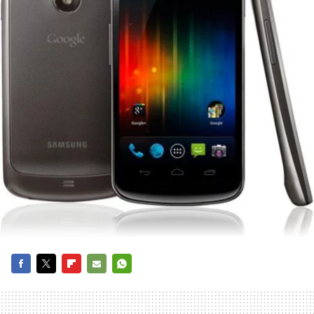
FACEBOOK
TWITTER
FLIPBOARD
E-
WHATSAPP
MAIL