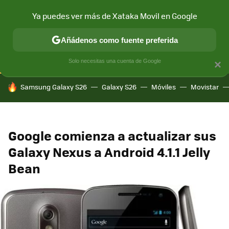
Ya puedes ver más de Xataka Movil en Google
CONECTIVIDAD
MÓVIL Y SOCIEDAD
APLICACIONES
COM
Añádenos como fuente preferida
Solo necesitas una cuenta de Google
×
HOY SE HABLA DE
Samsung Galaxy S26
Galaxy S26
Móviles
Movistar
Google comienza a actualizar sus
Galaxy Nexus a Android 4.1.1 Jelly
Bean