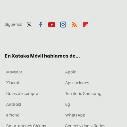
Síguenos
Twit
Fac
You
Inst
RSS
Flip
ter
ebo
tub
agr
boa
ok
e
am
rd
En Xataka Móvil hablamos de...
Movistar
Apple
Xiaomi
Aplicaciones
Guías de compra
Territorio Samsung
Android
5g
iPhone
WhatsApp
Smartphones Chinos
Conectividad y Redes