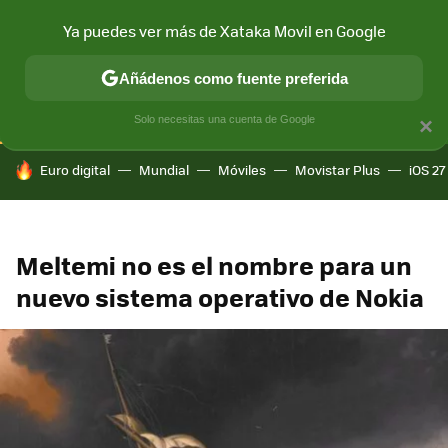
Ya puedes ver más de Xataka Movil en Google
CONECTIVIDAD
MÓVIL Y SOCIEDAD
APLICACIONES
COM
Añádenos como fuente preferida
Solo necesitas una cuenta de Google
×
HOY SE HABLA DE
Euro digital
Mundial
Móviles
Movistar Plus
iOS 27
Meltemi no es el nombre para un
nuevo sistema operativo de Nokia