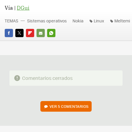
Vía |
DGui
TEMAS
Sistemas operativos
Nokia
Linux
Meltemi
FACEBOOK
TWITTER
FLIPBOARD
E-
WHATSAPP
MAIL
Comentarios cerrados
VER
5 COMENTARIOS