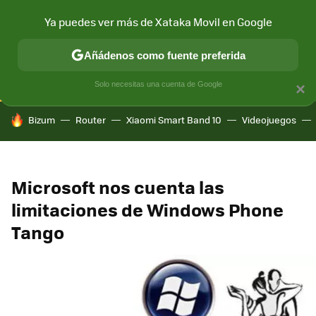
Ya puedes ver más de Xataka Movil en Google
CONECTIVIDAD
MÓVIL Y SOCIEDAD
APLICACIONES
COM
Añádenos como fuente preferida
Solo necesitas una cuenta de Google
×
HOY SE HABLA DE
Bizum
Router
Xiaomi Smart Band 10
Videojuegos
Microsoft nos cuenta las
limitaciones de Windows Phone
Tango