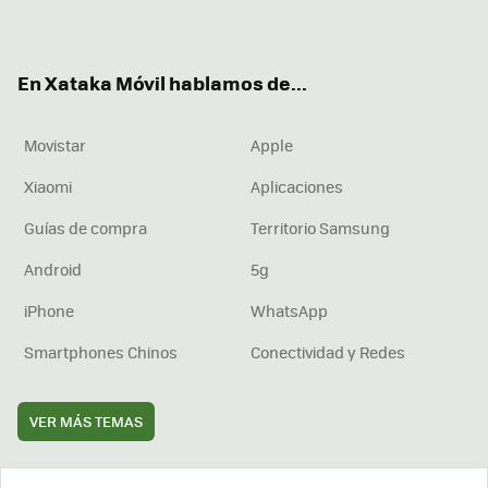
ter
ebo
tub
agr
boa
ok
e
am
rd
En Xataka Móvil hablamos de...
Movistar
Apple
Xiaomi
Aplicaciones
Guías de compra
Territorio Samsung
Android
5g
iPhone
WhatsApp
Smartphones Chinos
Conectividad y Redes
VER MÁS TEMAS