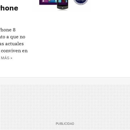
Phone
Phone 8
nto a que no
as actuales
 conviven en
 MÁS »