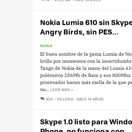
Nokia Lumia 610 sin Skype
Angry Birds, sin PES...
NOKIA
El buen nombre de la gama Lumia de No
brillo por momentos con la incertidumbr
Tango de Nokia de la mano del Lumia 61
polémicos 256Mb de Ram y sus 800Mhz
procesador hacen más mella de la que 
no...
LEER MÁS »
COMENTARIOS
109
VILLENA
HACE 14 AÑOS
Skype 1.0 listo para Wind
Phone, no funciona con