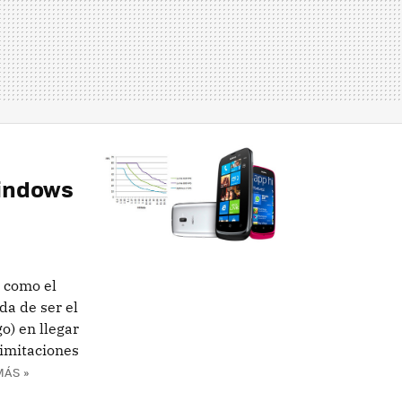
Windows
 como el
a de ser el
) en llegar
limitaciones
MÁS »