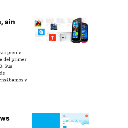
, sin
kia pierde
e del primer
0. Sus
 de
pensábamos y
ows