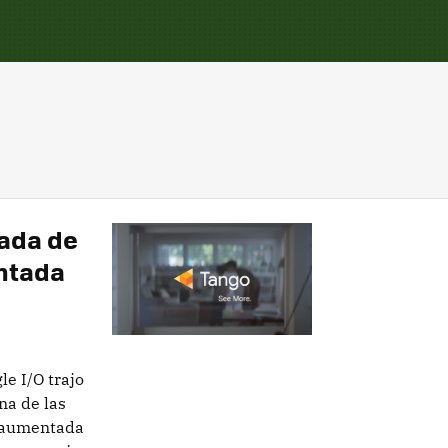
rada de
ntada
le I/O trajo
na de las
d aumentada