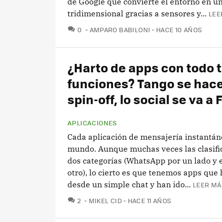
de Google que convierte el entorno en u
tridimensional gracias a sensores y...
LEE
COMENTARIOS
0
AMPARO BABILONI
HACE 10 AÑOS
¿Harto de apps con todo t
funciones? Tango se hac
spin-off, lo social se va a 
APLICACIONES
Cada aplicación de mensajería instantán
mundo. Aunque muchas veces las clasif
dos categorías (WhatsApp por un lado y e
otro), lo cierto es que tenemos apps que
desde un simple chat y han ido...
LEER MÁ
COMENTARIOS
2
MIKEL CID
HACE 11 AÑOS