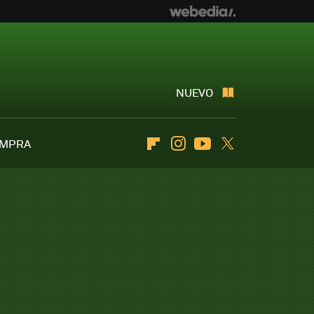
NUEVO
OMPRA
Flipboard
Instagram
Youtube
Twitter