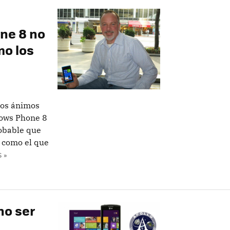
ne 8 no
o los
los ánimos
dows Phone 8
robable que
 como el que
 »
no ser