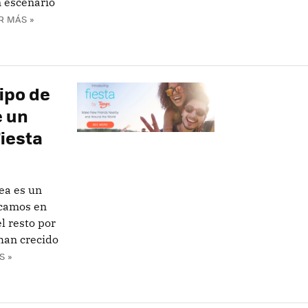
n escenario
R MÁS »
ipo de
e un
Fiesta
ea es un
icamos en
l resto por
 han crecido
S »