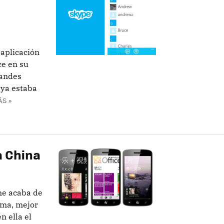
 aplicación
e en su
randes
 ya estaba
ÁS »
a China
e acaba de
tema, mejor
n ella el