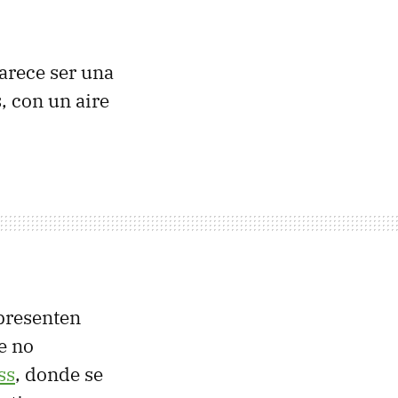
arece ser una
, con un aire
epresenten
ue no
ss
, donde se