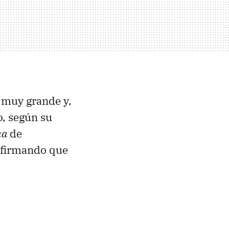
s muy grande y,
o, según su
ha
de
 afirmando que