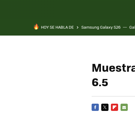
HOY SE HABLA DE
Samsung Galaxy S26
Ga
Muestra
6.5
FACEBOOK
TWITTER
FLIPBOARD
E-
MAIL