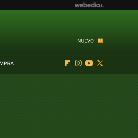
NUEVO
OMPRA
Flipboard
Instagram
Youtube
Twitter