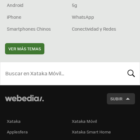
Android
5g
iPhone
WhatsApp
Smartphones Chinos
Conectividad y Redes
VER MÁS TEMAS
BUSCA
SUBIR
Xataka
Xataka Móvil
Applesfera
Xataka Smart Home