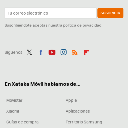
SUSCRIBIR
Suscribiéndote aceptas nuestra
política de privacidad
Síguenos
Twit
Fac
You
Inst
RSS
Flip
ter
ebo
tub
agr
boa
ok
e
am
rd
En Xataka Móvil hablamos de...
Movistar
Apple
Xiaomi
Aplicaciones
Guías de compra
Territorio Samsung