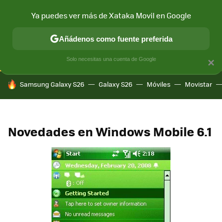
Ya puedes ver más de Xataka Movil en Google
CONECTIVIDAD
MÓVIL Y SOCIEDAD
APLICACIONES
COM
Añádenos como fuente preferida
Solo necesitas una cuenta de Google
×
HOY SE HABLA DE
Samsung Galaxy S26
Galaxy S26
Móviles
Movistar
Novedades en Windows Mobile 6.1