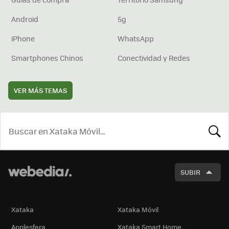
Android
5g
iPhone
WhatsApp
Smartphones Chinos
Conectividad y Redes
VER MÁS TEMAS
BUSCA
SUBIR
Xataka
Xataka Móvil
Applesfera
Xataka Smart Home