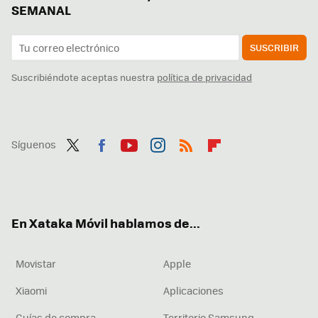
SEMANAL
SUSCRIBIR
Suscribiéndote aceptas nuestra
política de privacidad
Síguenos
Twit
Fac
You
Inst
RSS
Flip
ter
ebo
tub
agr
boa
ok
e
am
rd
En Xataka Móvil hablamos de...
Movistar
Apple
Xiaomi
Aplicaciones
Guías de compra
Territorio Samsung