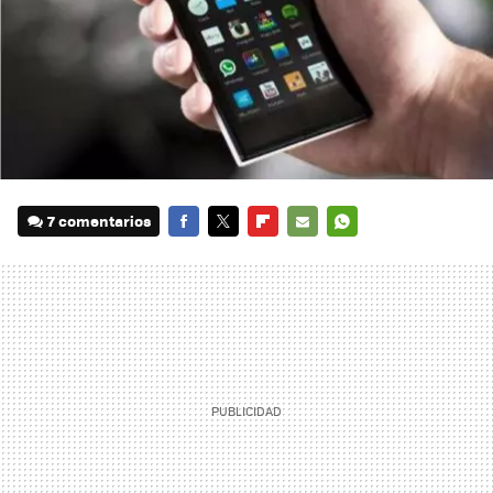
7 comentarios
FACEBOOK
TWITTER
FLIPBOARD
E-
WHATSAPP
MAIL