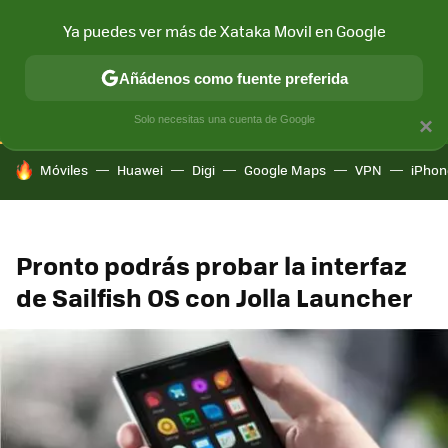
Ya puedes ver más de Xataka Movil en Google
CONECTIVIDAD
MÓVIL Y SOCIEDAD
APLICACIONES
COM
Añádenos como fuente preferida
Solo necesitas una cuenta de Google
×
HOY SE HABLA DE
Móviles
Huawei
Digi
Google Maps
VPN
iPhon
Pronto podrás probar la interfaz
de Sailfish OS con Jolla Launcher