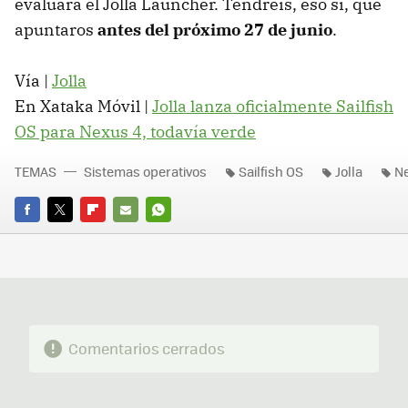
evaluará el Jolla Launcher. Tendréis, eso sí, que
apuntaros
antes del próximo 27 de junio
.
Vía |
Jolla
En Xataka Móvil |
Jolla lanza oficialmente Sailfish
OS para Nexus 4, todavía verde
TEMAS
Sistemas operativos
Sailfish OS
Jolla
N
FACEBOOK
TWITTER
FLIPBOARD
E-
WHATSAPP
MAIL
Comentarios cerrados