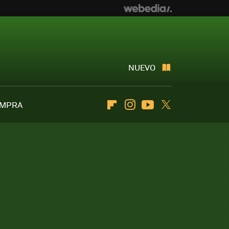
NUEVO
OMPRA
Flipboard
Instagram
Youtube
Twitter