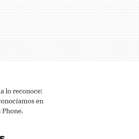
la lo reconoce:
conocíamos en
s Phone.
s