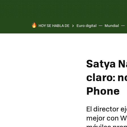
HOY SE HABLA DE
Euro digital
Mundial
Satya Na
claro: 
Phone
El director 
mejor con W
móviles prop