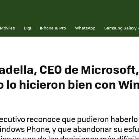
Móviles
Digi
iPhone 18 Pro
WhatsApp
Samsung Galaxy 
della, CEO de Microsoft, 
no lo hicieron bien con W
ejecutivo reconoce que pudieron haberl
indows Phone, y que abandonar su esfu
ios es una de las decisiones más difícil