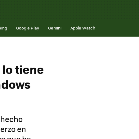
Ring
Google Play
Gemini
Apple Watch
lo tiene
indows
o hecho
erzo en
es que ha