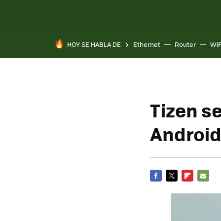
HOY SE HABLA DE
Ethernet
Router
WiF
Tizen s
Android
FACEBOOK
TWITTER
FLIPBOARD
E-
MAIL