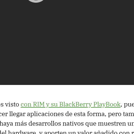
s visto
con
RIM
y su BlackBerry PlayBook
, pu
cer llegar aplicaciones de esta forma, pero ta
 haya más desarrollos nativos que muestren u
el hardware, y aporten un valor añadido con r