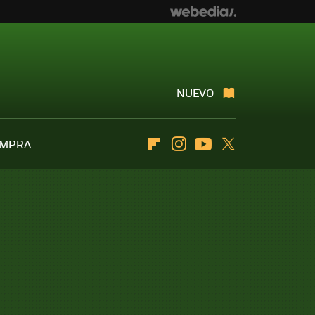
NUEVO
OMPRA
Flipboard
Instagram
Youtube
Twitter