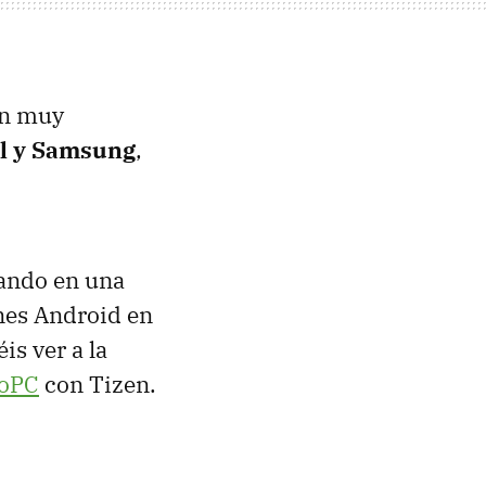
n muy
el y Samsung
,
jando en una
ones Android en
is ver a la
oPC
con Tizen.