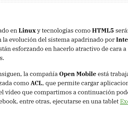
sado en
Linux
y tecnologías como
HTML5
será
 la evolución del sistema apadrinado por
Int
están esforzando en hacerlo atractivo de cara a
s.
onsiguen, la compañía
Open Mobile
está traba
izada como
ACL
, que permite cargar aplicaci
 el vídeo que compartimos a continuación podé
ebook, entre otras, ejecutarse en una tablet
Ex