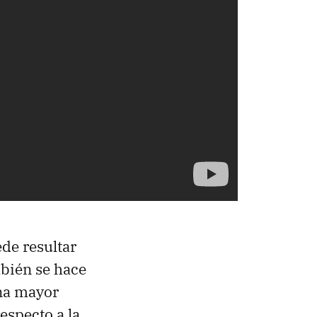
ede resultar
mbién se hace
na mayor
especto a la