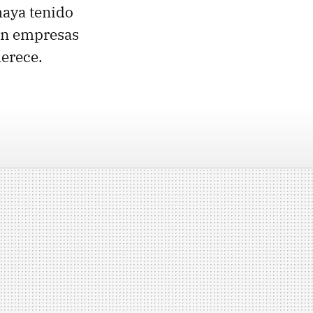
haya tenido
 en empresas
merece.