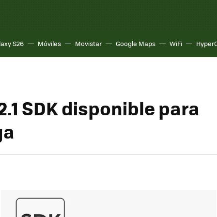
laxy S26
Móviles
Movistar
Google Maps
WiFi
Hyper
.1 SDK disponible para
ga