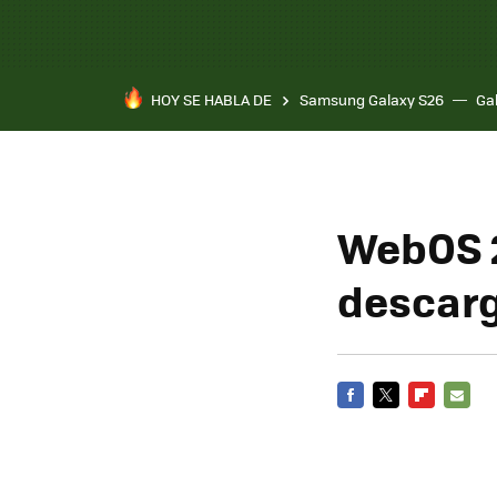
HOY SE HABLA DE
Samsung Galaxy S26
Ga
WebOS 2
descar
FACEBOOK
TWITTER
FLIPBOARD
E-
MAIL