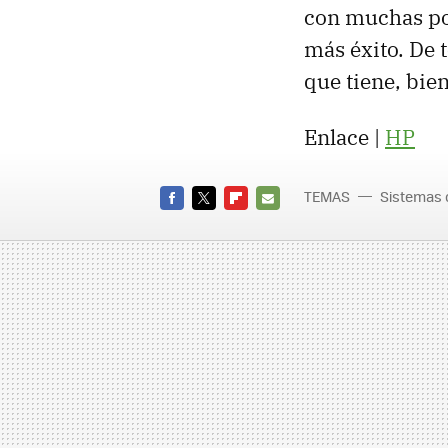
con muchas pos
más éxito. De
que tiene, bie
Enlace |
HP
TEMAS
Sistemas 
FACEBOOK
TWITTER
FLIPBOARD
E-
MAIL