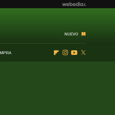
NUEVO
OMPRA
Flipboard
Instagram
Youtube
Twitter