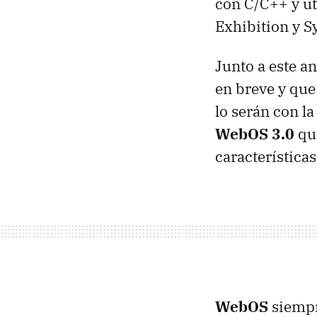
con C/C++ y ut
Exhibition y S
Junto a este a
en breve y que
lo serán con l
WebOS 3.0
que
características
WebOS
siempr