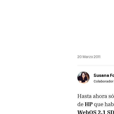
20 Marzo 2011
Susana F
Colaborador
Hasta ahora só
de
HP
que habí
WebOS 2.1 S