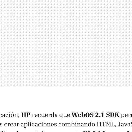
cación,
HP
recuerda que
WebOS 2.1 SDK
perm
es crear aplicaciones combinando
HTML
, Java