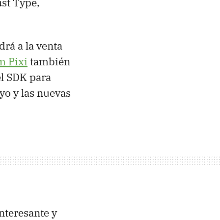
st Type,
rá a la venta
m Pixi
también
el
SDK
para
yo y las nuevas
nteresante y