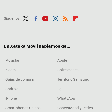
Síguenos
Twit
Fac
You
Inst
RSS
Flip
ter
ebo
tub
agr
boa
ok
e
am
rd
En Xataka Móvil hablamos de...
Movistar
Apple
Xiaomi
Aplicaciones
Guías de compra
Territorio Samsung
Android
5g
iPhone
WhatsApp
Smartphones Chinos
Conectividad y Redes