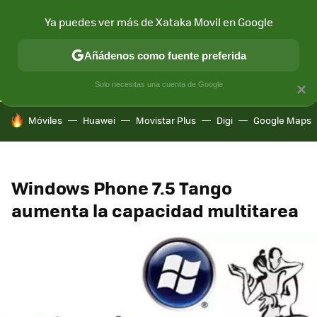
Ya puedes ver más de Xataka Movil en Google
CONECTIVIDAD
MÓVIL Y SOCIEDAD
APLICACIONES
COM
Añádenos como fuente preferida
Solo necesitas una cuenta de Google
×
HOY SE HABLA DE
Móviles
Huawei
Movistar Plus
Digi
Google Maps
Windows Phone 7.5 Tango
aumenta la capacidad multitarea