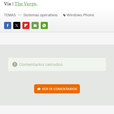
Vía |
The Verge
.
TEMAS
Sistemas operativos
Windows Phone
FACEBOOK
TWITTER
FLIPBOARD
E-
WHATSAPP
MAIL
Comentarios cerrados
VER
18 COMENTARIOS