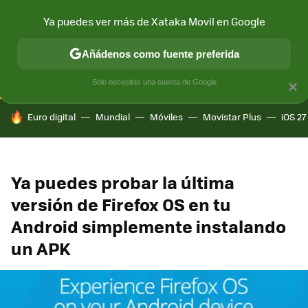
Ya puedes ver más de Xataka Movil en Google
CONECTIVIDAD
MÓVIL Y SOCIEDAD
APLICACIONES
COM
Añádenos como fuente preferida
Solo necesitas una cuenta de Google
×
HOY SE HABLA DE
Euro digital
Mundial
Móviles
Movistar Plus
iOS 27
Ya puedes probar la última
versión de Firefox OS en tu
Android simplemente instalando
un APK