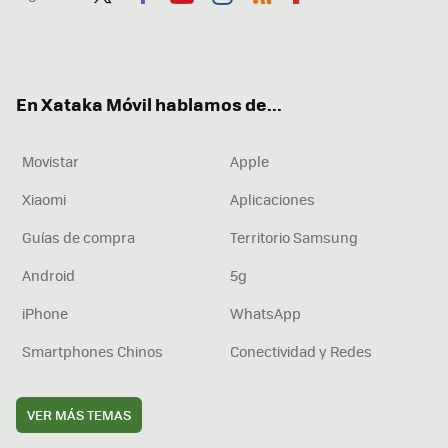
Twit
Fac
You
Inst
RSS
Flip
ter
ebo
tub
agr
boa
ok
e
am
rd
En Xataka Móvil hablamos de...
Movistar
Apple
Xiaomi
Aplicaciones
Guías de compra
Territorio Samsung
Android
5g
iPhone
WhatsApp
Smartphones Chinos
Conectividad y Redes
VER MÁS TEMAS