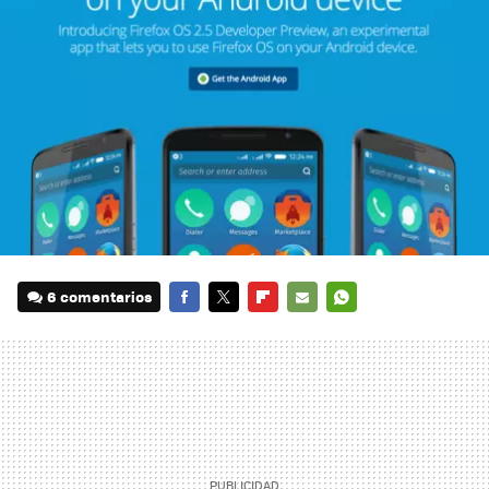
6 comentarios
FACEBOOK
TWITTER
FLIPBOARD
E-
WHATSAPP
MAIL