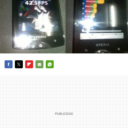
FACEBOOK
TWITTER
FLIPBOARD
E-
WHATSAPP
MAIL