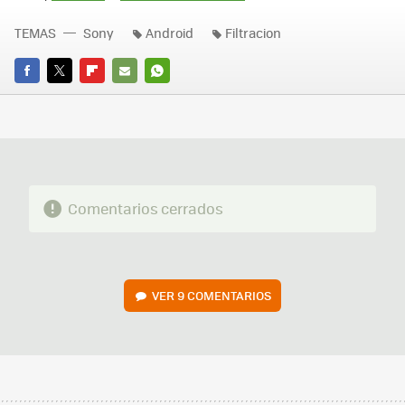
TEMAS
Sony
Android
Filtracion
FACEBOOK
TWITTER
FLIPBOARD
E-
WHATSAPP
MAIL
Comentarios cerrados
VER
9 COMENTARIOS