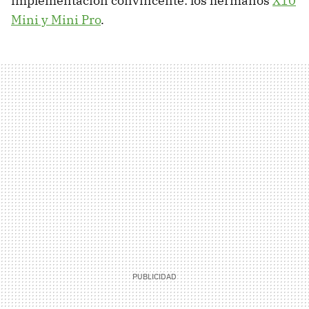
implementación convincente: los hermanos
X10
Mini y Mini Pro
.