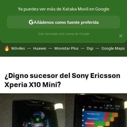
Ya puedes ver más de Xataka Movil en Google
MENÚ
NUEVO
Añádenos como fuente preferida
CONECTIVIDAD
MÓVIL Y SOCIEDAD
APLICACIONES
COM
Solo necesitas una cuenta de Google
×
HOY SE HABLA DE
Móviles
Huawei
Movistar Plus
Digi
Google Maps
¿Digno sucesor del Sony Ericsson
Xperia X10 Mini?