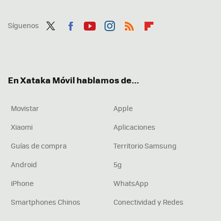
Síguenos
Twit
Fac
You
Inst
RSS
Flip
ter
ebo
tub
agr
boa
ok
e
am
rd
En Xataka Móvil hablamos de...
Movistar
Apple
Xiaomi
Aplicaciones
Guías de compra
Territorio Samsung
Android
5g
iPhone
WhatsApp
Smartphones Chinos
Conectividad y Redes