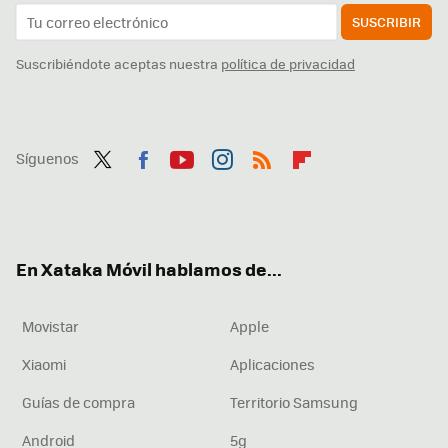
SUSCRIBIR
Suscribiéndote aceptas nuestra
política de privacidad
Síguenos
Twit
Fac
You
Inst
RSS
Flip
ter
ebo
tub
agr
boa
ok
e
am
rd
En Xataka Móvil hablamos de...
Movistar
Apple
Xiaomi
Aplicaciones
Guías de compra
Territorio Samsung
Android
5g