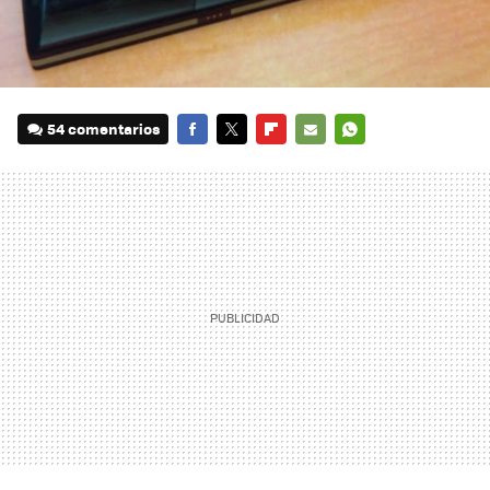
54 comentarios
FACEBOOK
TWITTER
FLIPBOARD
E-
WHATSAPP
MAIL