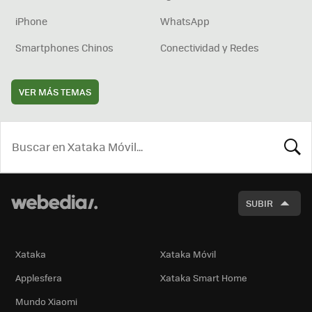
iPhone
WhatsApp
Smartphones Chinos
Conectividad y Redes
VER MÁS TEMAS
BUSCA
SUBIR
Xataka
Xataka Móvil
Applesfera
Xataka Smart Home
Mundo Xiaomi