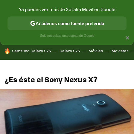
Ya puedes ver más de Xataka Movil en Google
MENÚ
NUEVO
Añádenos como fuente preferida
CONECTIVIDAD
MÓVIL Y SOCIEDAD
APLICACIONES
COM
Solo necesitas una cuenta de Google
×
HOY SE HABLA DE
Samsung Galaxy S26
Galaxy S26
Móviles
Movistar
¿Es éste el Sony Nexus X?