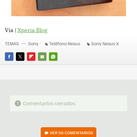
Vía |
Xperia Blog
TEMAS
Sony
Teléfono Nexus
Sony Nexus X
FACEBOOK
TWITTER
FLIPBOARD
E-
WHATSAPP
MAIL
Comentarios cerrados
VER
50 COMENTARIOS