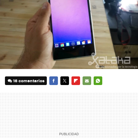
16 comentarios
FACEBOOK
TWITTER
FLIPBOARD
E-
WHATSAPP
MAIL