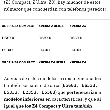
(Z3 Compact, Z Ultra, Z3), hay muchos de estos
números que concuerdan con teléfonos pasados:
XPERIA Z3 COMPACT
XPERIA Z ULTRA
XPERIA Z3
D58XX
C68XX
D66XX
E58XX
E68XX
E66XX
XPERIA Z4 COMPACT
XPERIA Z4 ULTRA
XPERIA Z4
Además de estos modelos arriba mencionados
también se hablan de otros (
E5663, E6533,
) que
pertenecerían a
E5333, E2353, E5563
modelos inferiores
en características, y que
al
igual que los Z4 Compact y Ultra también