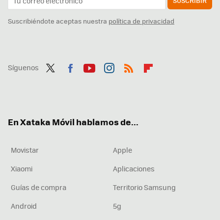
SUSCRIBIR
Suscribiéndote aceptas nuestra
política de privacidad
Síguenos
Twit
Fac
You
Inst
RSS
Flip
ter
ebo
tub
agr
boa
ok
e
am
rd
En Xataka Móvil hablamos de...
Movistar
Apple
Xiaomi
Aplicaciones
Guías de compra
Territorio Samsung
Android
5g