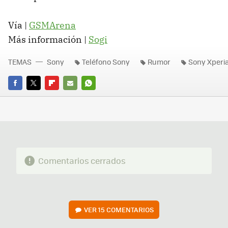
Vía |
GSMArena
Más información |
Sogi
TEMAS
Sony
Teléfono Sony
Rumor
Sony Xperi
FACEBOOK
TWITTER
FLIPBOARD
E-
WHATSAPP
MAIL
Comentarios cerrados
VER
15 COMENTARIOS