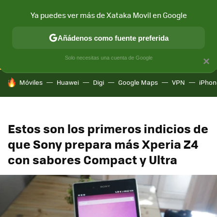
Ya puedes ver más de Xataka Movil en Google
CONECTIVIDAD
MÓVIL Y SOCIEDAD
APLICACIONES
COM
Añádenos como fuente preferida
Solo necesitas una cuenta de Google
×
HOY SE HABLA DE
Móviles
Huawei
Digi
Google Maps
VPN
iPhon
Estos son los primeros indicios de
que Sony prepara más Xperia Z4
con sabores Compact y Ultra