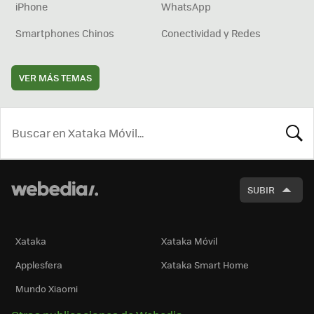
iPhone
WhatsApp
Smartphones Chinos
Conectividad y Redes
VER MÁS TEMAS
BUSCA
SUBIR
Xataka
Xataka Móvil
Applesfera
Xataka Smart Home
Mundo Xiaomi