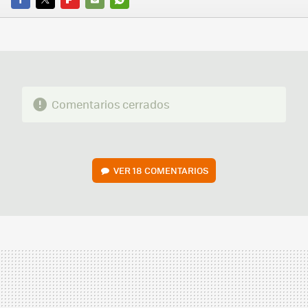
FACEBOOK
TWITTER
FLIPBOARD
E-
WHATSAPP
MAIL
Comentarios cerrados
VER
18 COMENTARIOS