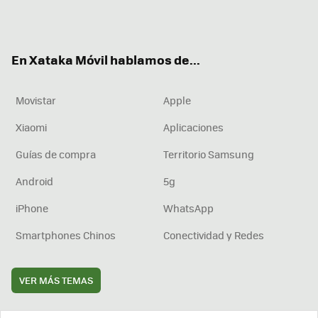
Twit
Fac
You
Inst
RSS
Flip
ter
ebo
tub
agr
boa
ok
e
am
rd
En Xataka Móvil hablamos de...
Movistar
Apple
Xiaomi
Aplicaciones
Guías de compra
Territorio Samsung
Android
5g
iPhone
WhatsApp
Smartphones Chinos
Conectividad y Redes
VER MÁS TEMAS