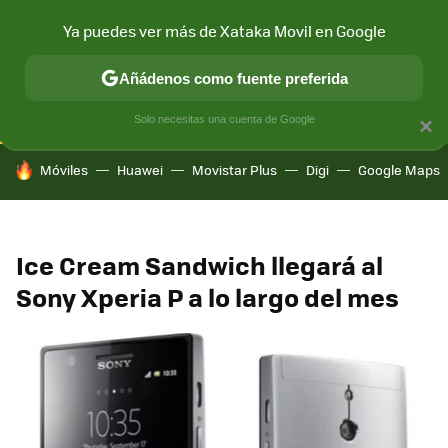
Ya puedes ver más de Xataka Movil en Google
CONECTIVIDAD
MÓVIL Y SOCIEDAD
APLICACIONES
COM
Añádenos como fuente preferida
Solo necesitas una cuenta de Google
×
HOY SE HABLA DE
Móviles
Huawei
Movistar Plus
Digi
Google Maps
Ice Cream Sandwich llegará al
Sony Xperia P a lo largo del mes