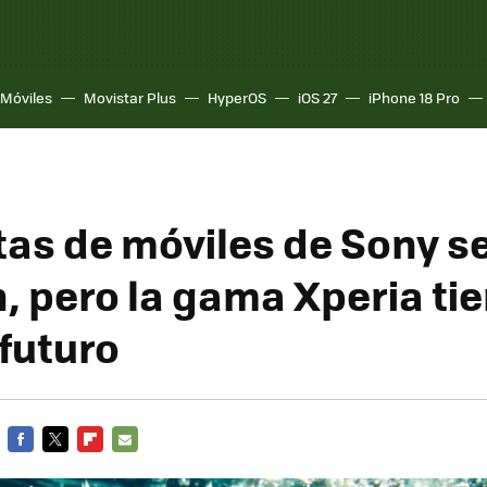
Móviles
Movistar Plus
HyperOS
iOS 27
iPhone 18 Pro
tas de móviles de Sony s
, pero la gama Xperia ti
 futuro
FACEBOOK
TWITTER
FLIPBOARD
E-