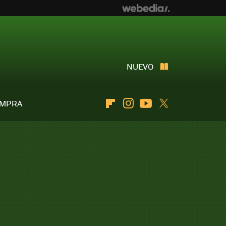
NUEVO
OMPRA
Flipboard
Instagram
Youtube
Twitter