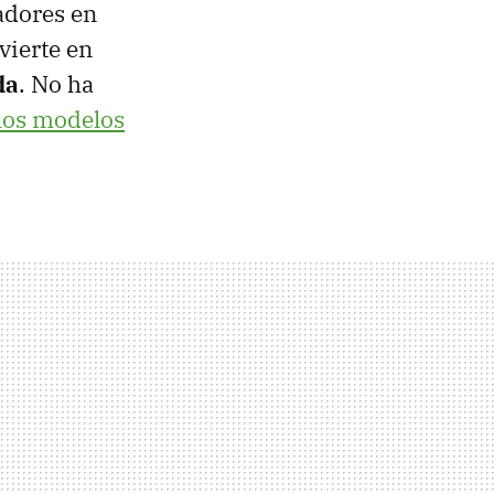
adores en
vierte en
da
. No ha
 los modelos