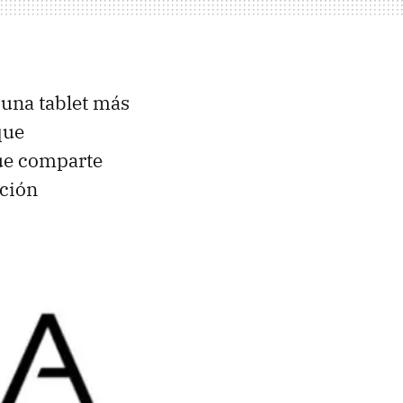
 una tablet más
que
que comparte
ución