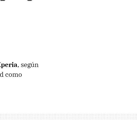
Xperia
, según
id como