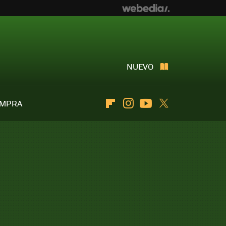
NUEVO
OMPRA
Flipboard
Instagram
Youtube
Twitter