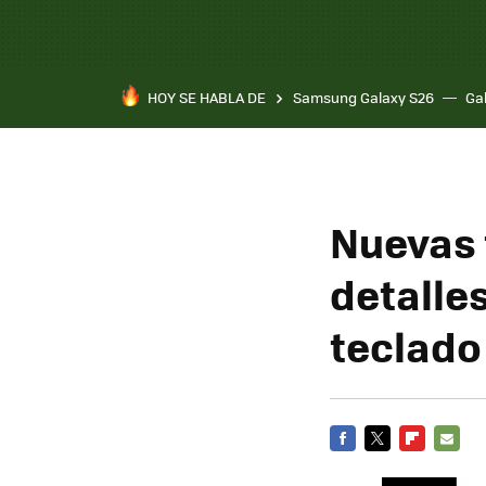
HOY SE HABLA DE
Samsung Galaxy S26
Ga
Nuevas 
detalles
teclado
FACEBOOK
TWITTER
FLIPBOARD
E-