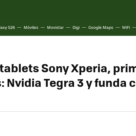
laxy S26
Móviles
Movistar
Digi
Google Maps
WiFi
tablets Sony Xperia, pri
: Nvidia Tegra 3 y funda 