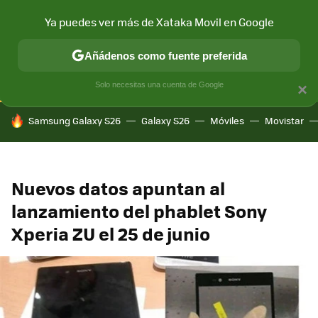
Ya puedes ver más de Xataka Movil en Google
CONECTIVIDAD
MÓVIL Y SOCIEDAD
APLICACIONES
COM
Añádenos como fuente preferida
Solo necesitas una cuenta de Google
×
HOY SE HABLA DE
Samsung Galaxy S26
Galaxy S26
Móviles
Movistar
Nuevos datos apuntan al
lanzamiento del phablet Sony
Xperia ZU el 25 de junio