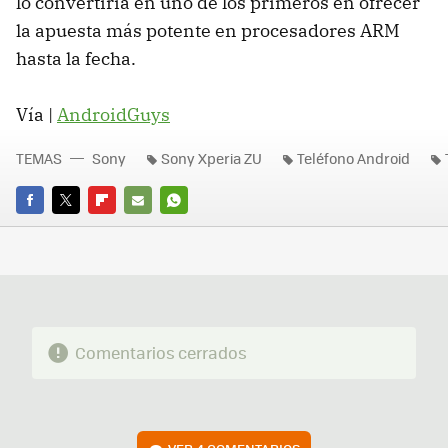
lo convertiría en uno de los primeros en ofrecer
la apuesta más potente en procesadores ARM
hasta la fecha.
Vía |
AndroidGuys
TEMAS
Sony
Sony Xperia ZU
Teléfono Android
FACEBOOK
TWITTER
FLIPBOARD
E-
WHATSAPP
MAIL
Comentarios cerrados