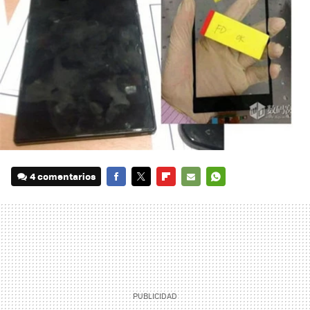
4 comentarios
FACEBOOK
TWITTER
FLIPBOARD
E-
WHATSAPP
MAIL