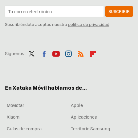
SUSCRIBIR
Suscribiéndote aceptas nuestra
política de privacidad
Síguenos
Twit
Fac
You
Inst
RSS
Flip
ter
ebo
tub
agr
boa
ok
e
am
rd
En Xataka Móvil hablamos de...
Movistar
Apple
Xiaomi
Aplicaciones
Guías de compra
Territorio Samsung