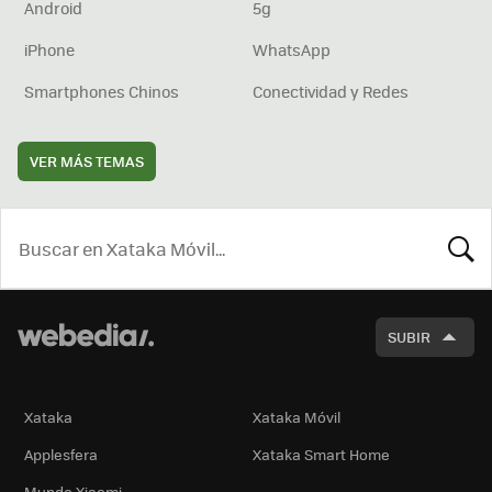
Android
5g
iPhone
WhatsApp
Smartphones Chinos
Conectividad y Redes
VER MÁS TEMAS
BUSCA
SUBIR
Xataka
Xataka Móvil
Applesfera
Xataka Smart Home
Mundo Xiaomi