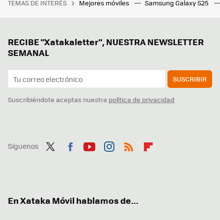
TEMAS DE INTERÉS
Mejores móviles
Samsung Galaxy S25
RECIBE "Xatakaletter", NUESTRA NEWSLETTER
SEMANAL
SUSCRIBIR
Suscribiéndote aceptas nuestra
política de privacidad
Síguenos
Twit
Fac
You
Inst
RSS
Flip
ter
ebo
tub
agr
boa
ok
e
am
rd
En Xataka Móvil hablamos de...