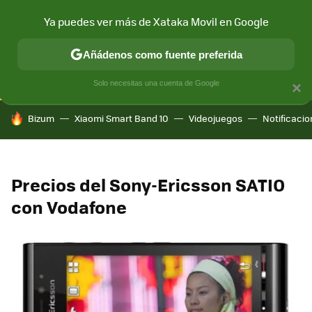
Ya puedes ver más de Xataka Movil en Google
CONECTIVIDAD
MÓVIL Y SOCIEDAD
APLICACIONES
COM
Añádenos como fuente preferida
Solo necesitas una cuenta de Google
×
HOY SE HABLA DE
Bizum
Xiaomi Smart Band 10
Videojuegos
Notificaci
Precios del Sony-Ericsson SATIO
con Vodafone