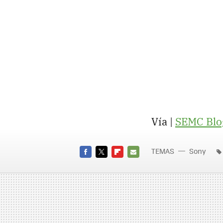
Vía |
SEMC
Blo
TEMAS
Sony
FACEBOOK
TWITTER
FLIPBOARD
E-
MAIL