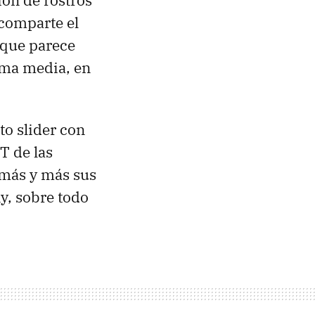
ión de rostros
comparte el
 que parece
ama media, en
o slider con
T de las
 más y más sus
y, sobre todo