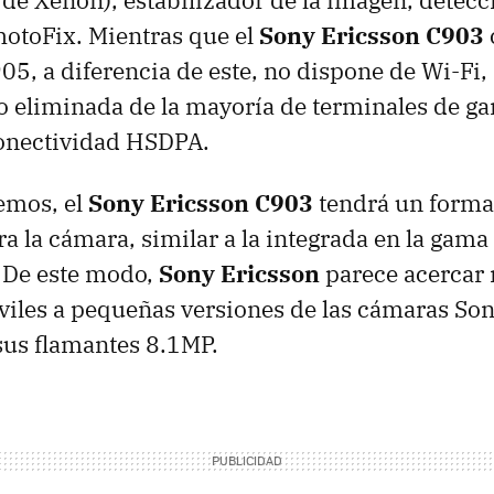
de Xenon), estabilizador de la imagen, detecc
PhotoFix. Mientras que el
Sony Ericsson C903
05, a diferencia de este, no dispone de Wi-Fi,
o eliminada de la mayoría de terminales de g
conectividad
HSDPA
.
emos, el
Sony Ericsson C903
tendrá un format
a la cámara, similar a la integrada en la gama 
 De este modo,
Sony Ericsson
parece acercar
iles a pequeñas versiones de las cámaras Son
sus flamantes 8.1MP.