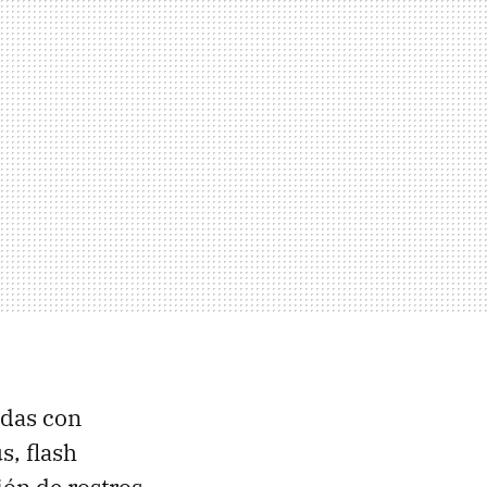
adas con
s, flash