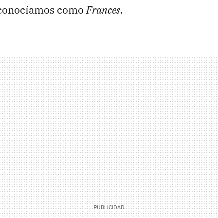
a conocíamos como
Frances
.