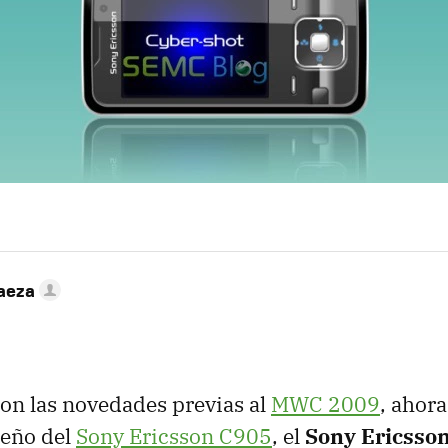
Baeza
on las novedades previas al
MWC
2009
, ahora
eño del
Sony Ericsson C905
, el
Sony Ericsso