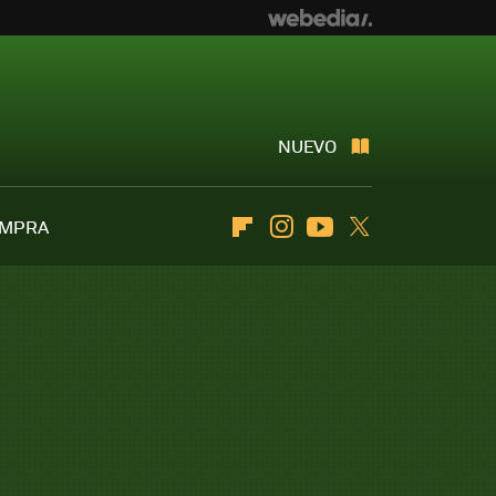
NUEVO
OMPRA
Flipboard
Instagram
Youtube
Twitter