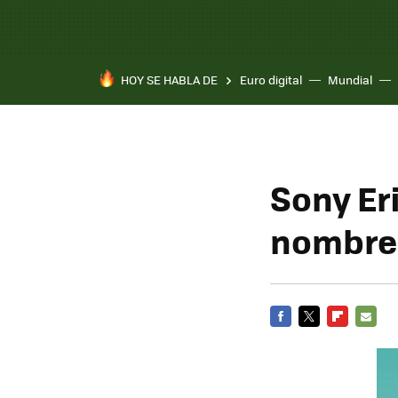
HOY SE HABLA DE
Euro digital
Mundial
Pixel 10a
Sony Er
nombre
FACEBOOK
TWITTER
FLIPBOARD
E-
MAIL