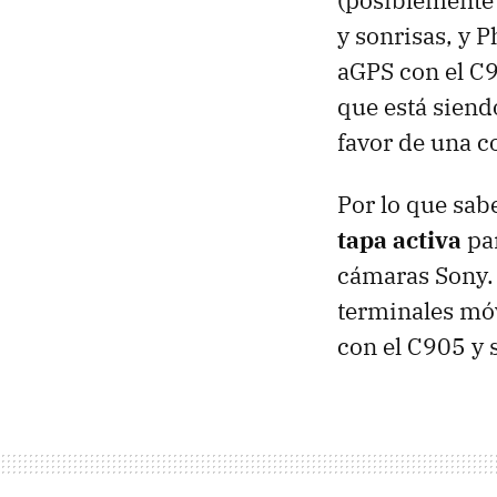
(posiblemente 
y sonrisas, y 
aGPS con el C9
que está siend
favor de una 
Por lo que sab
tapa activa
par
cámaras Sony.
terminales móv
con el C905 y 