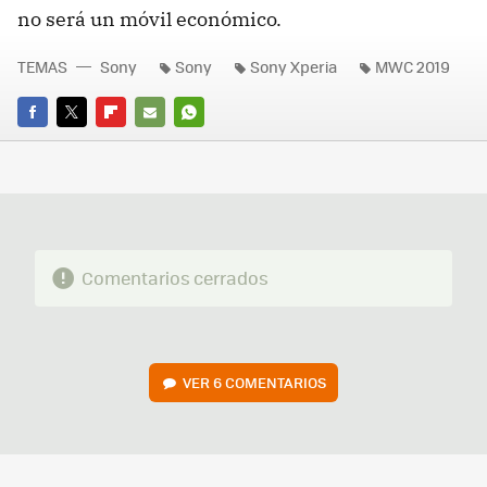
no será un móvil económico.
TEMAS
Sony
Sony
Sony Xperia
MWC 2019
FACEBOOK
TWITTER
FLIPBOARD
E-
WHATSAPP
MAIL
Comentarios cerrados
VER
6 COMENTARIOS