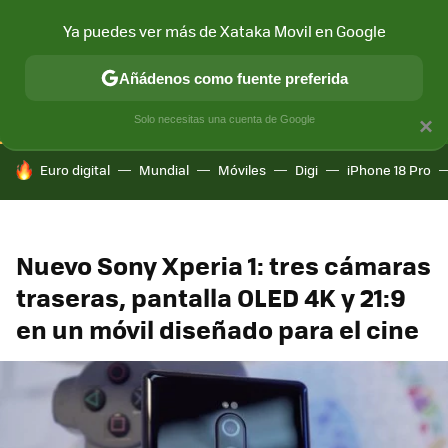
Ya puedes ver más de Xataka Movil en Google
CONECTIVIDAD
MÓVIL Y SOCIEDAD
APLICACIONES
COM
Añádenos como fuente preferida
Solo necesitas una cuenta de Google
×
HOY SE HABLA DE
Euro digital
Mundial
Móviles
Digi
iPhone 18 Pro
Nuevo Sony Xperia 1: tres cámaras
traseras, pantalla OLED 4K y 21:9
en un móvil diseñado para el cine