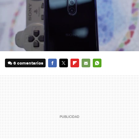
6 comentarios
FACEBOOK
TWITTER
FLIPBOARD
E-
WHATSAPP
MAIL