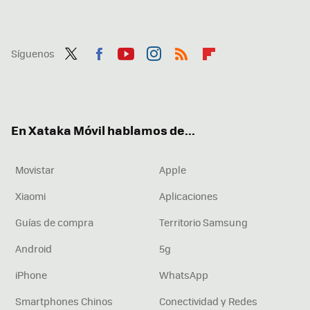
Síguenos
Twit
Fac
You
Inst
RSS
Flip
ter
ebo
tub
agr
boa
ok
e
am
rd
En Xataka Móvil hablamos de...
Movistar
Apple
Xiaomi
Aplicaciones
Guías de compra
Territorio Samsung
Android
5g
iPhone
WhatsApp
Smartphones Chinos
Conectividad y Redes