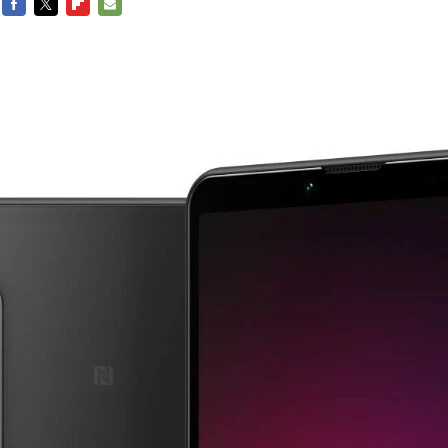
FACEBOOK
TWITTER
FLIPBOARD
E-
MAIL