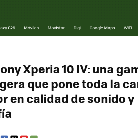
laxy S26
Móviles
Movistar
Digi
Google Maps
WiFi
ony Xperia 10 IV: una ga
igera que pone toda la ca
or en calidad de sonido y
fía