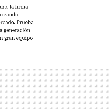
ño, la firma
bricando
ercado. Prueba
ta generación
un gran equipo