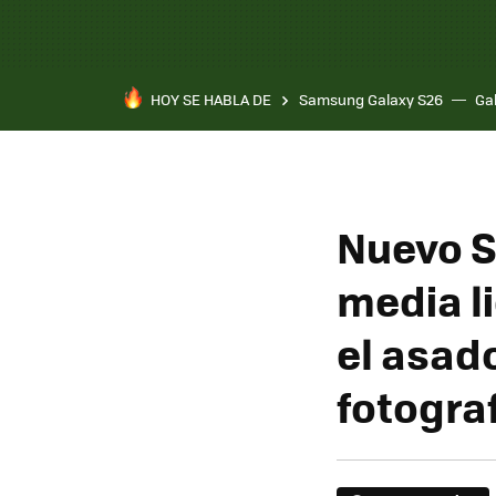
HOY SE HABLA DE
Samsung Galaxy S26
Ga
Nuevo S
media l
el asad
fotogra