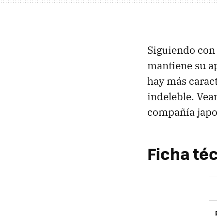
Siguiendo con 
mantiene su ap
hay más caract
indeleble. Vea
compañía japo
Ficha téc