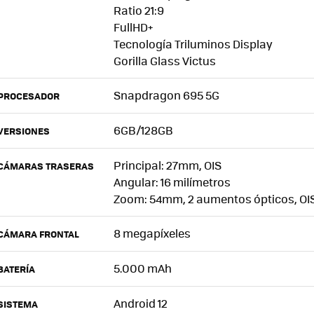
Ratio 21:9
FullHD+
Tecnología Triluminos Display
Gorilla Glass Victus
Snapdragon 695 5G
PROCESADOR
6GB/128GB
VERSIONES
Principal: 27mm, OIS
CÁMARAS TRASERAS
Angular: 16 milímetros
Zoom: 54mm, 2 aumentos ópticos, OI
8 megapíxeles
CÁMARA FRONTAL
5.000 mAh
BATERÍA
Android 12
SISTEMA