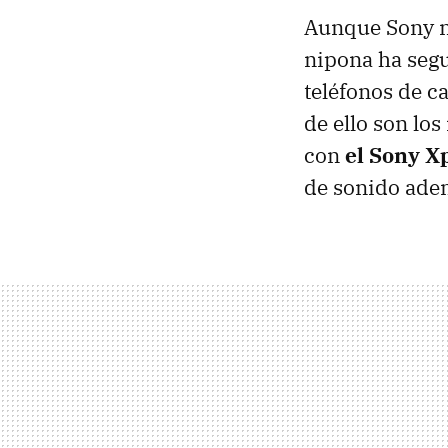
Aunque Sony no
nipona ha segu
teléfonos de c
de ello son lo
con
el Sony X
de sonido adem