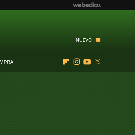
NUEVO
OMPRA
Flipboard
Instagram
Youtube
Twitter