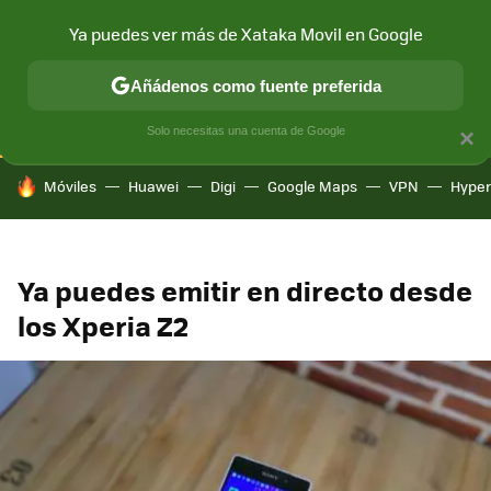
Ya puedes ver más de Xataka Movil en Google
CONECTIVIDAD
MÓVIL Y SOCIEDAD
APLICACIONES
COM
Añádenos como fuente preferida
Solo necesitas una cuenta de Google
×
HOY SE HABLA DE
Móviles
Huawei
Digi
Google Maps
VPN
Hype
Ya puedes emitir en directo desde
los Xperia Z2