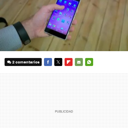
2 comentarios
FACEBOOK
TWITTER
FLIPBOARD
E-
WHATSAPP
MAIL