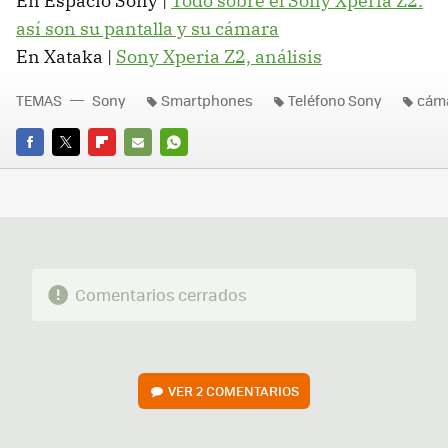
En Espacio Sony |
Todo sobre el Sony Xperia Z2:
así son su pantalla y su cámara
En Xataka |
Sony Xperia Z2, análisis
TEMAS
Sony
Smartphones
Teléfono Sony
cám
FACEBOOK
TWITTER
FLIPBOARD
E-
WHATSAPP
MAIL
Comentarios cerrados
VER
2 COMENTARIOS