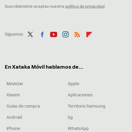
Suscribiéndote aceptas nuestra
política de privacidad
Síguenos
Twit
Fac
You
Inst
RSS
Flip
ter
ebo
tub
agr
boa
ok
e
am
rd
En Xataka Móvil hablamos de...
Movistar
Apple
Xiaomi
Aplicaciones
Guías de compra
Territorio Samsung
Android
5g
iPhone
WhatsApp