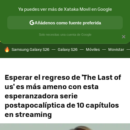
Ya puedes ver más de Xataka Movil en Google
CONECTIVIDAD
MÓVIL Y SOCIEDAD
APLICACIONES
COM
Añádenos como fuente preferida
Solo necesitas una cuenta de Google
×
HOY SE HABLA DE
Samsung Galaxy S26
Galaxy S26
Móviles
Movistar
Esperar el regreso de 'The Last of
us' es más ameno con esta
esperanzadora serie
postapocalíptica de 10 capítulos
en streaming