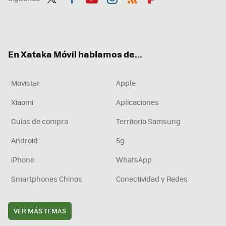
Twit
Fac
You
Inst
RSS
Flip
ter
ebo
tub
agr
boa
ok
e
am
rd
En Xataka Móvil hablamos de...
Movistar
Apple
Xiaomi
Aplicaciones
Guías de compra
Territorio Samsung
Android
5g
iPhone
WhatsApp
Smartphones Chinos
Conectividad y Redes
VER MÁS TEMAS