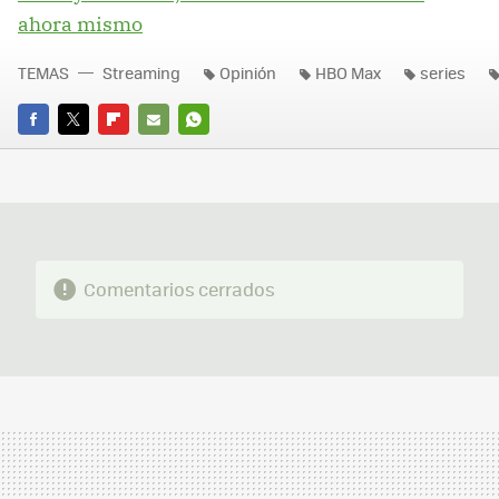
ahora mismo
TEMAS
Streaming
Opinión
HBO Max
series
FACEBOOK
TWITTER
FLIPBOARD
E-
WHATSAPP
MAIL
Comentarios cerrados