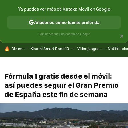
Ya puedes ver más de Xataka Movil en Google
CONECTIVIDAD
MÓVIL Y SOCIEDAD
APLICACIONES
COM
Añádenos como fuente preferida
Solo necesitas una cuenta de Google
×
HOY SE HABLA DE
Bizum
Xiaomi Smart Band 10
Videojuegos
Notificaci
Fórmula 1 gratis desde el móvil:
así puedes seguir el Gran Premio
de España este fin de semana