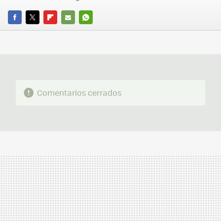
FACEBOOK
TWITTER
FLIPBOARD
E-
WHATSAPP
MAIL
Comentarios cerrados