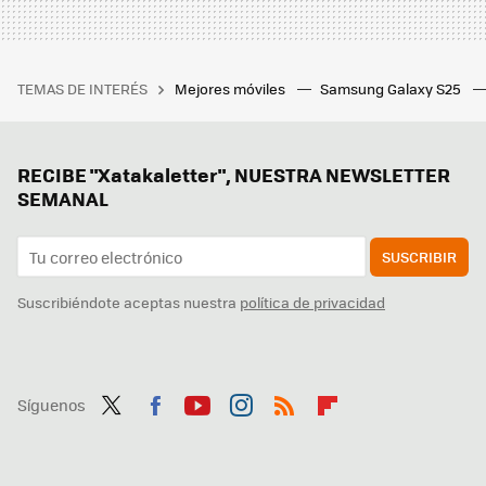
TEMAS DE INTERÉS
Mejores móviles
Samsung Galaxy S25
RECIBE "Xatakaletter", NUESTRA NEWSLETTER
SEMANAL
SUSCRIBIR
Suscribiéndote aceptas nuestra
política de privacidad
Síguenos
Twit
Fac
You
Inst
RSS
Flip
ter
ebo
tub
agr
boa