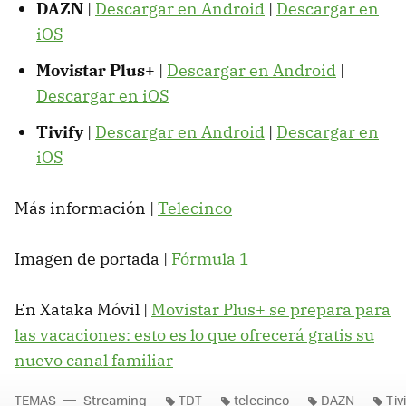
DAZN
|
Descargar en Android
|
Descargar en
iOS
Movistar Plus+
|
Descargar en Android
|
Descargar en iOS
Tivify
|
Descargar en Android
|
Descargar en
iOS
Más información |
Telecinco
Imagen de portada |
Fórmula 1
En Xataka Móvil |
Movistar Plus+ se prepara para
las vacaciones: esto es lo que ofrecerá gratis su
nuevo canal familiar
TEMAS
Streaming
TDT
telecinco
DAZN
Tiv