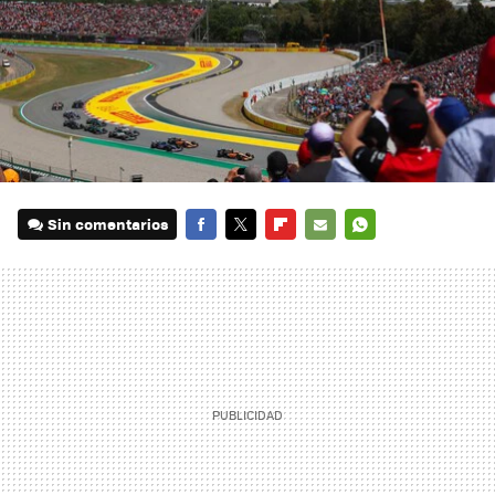
Sin comentarios
FACEBOOK
TWITTER
FLIPBOARD
E-
WHATSAPP
MAIL