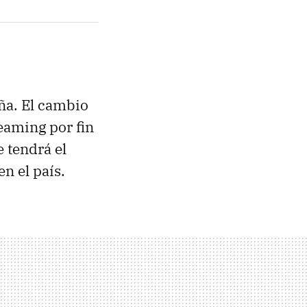
ña. El cambio
eaming por fin
 tendrá el
n el país.