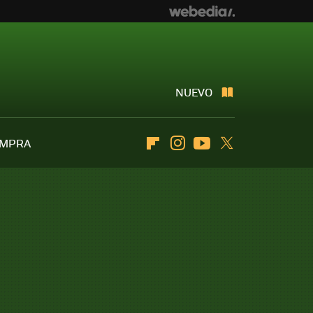
NUEVO
OMPRA
Flipboard
Instagram
Youtube
Twitter