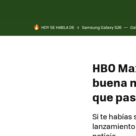
HOY SE HABLA DE
Samsung Galaxy S26
Ga
HBO Max
buena no
que pas
Si te habías
lanzamiento 
noticia