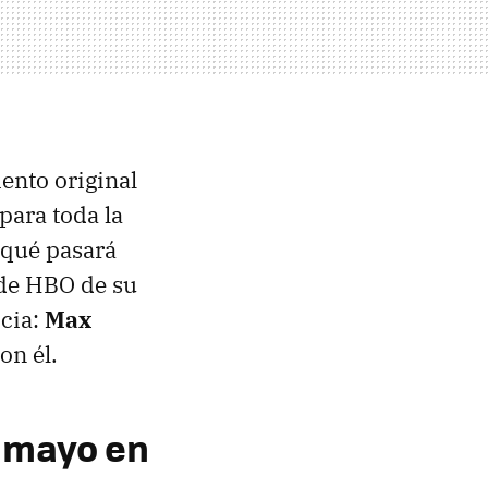
ento original
para toda la
 qué pasará
 de HBO de su
icia:
Max
on él.
e mayo en