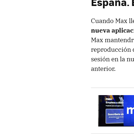
España. 
Cuando Max ll
nueva aplicac
Max mantendrá l
reproducción d
sesión en la n
anterior.