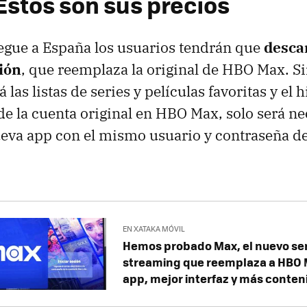
Estos son sus precios
egue a España los usuarios tendrán que
desca
ión
, que reemplaza la original de HBO Max. S
as listas de series y películas favoritas y el h
e la cuenta original en HBO Max, solo será nec
ueva app con el mismo usuario y contraseña de
EN XATAKA MÓVIL
Hemos probado Max, el nuevo ser
streaming que reemplaza a HBO 
app, mejor interfaz y más conten