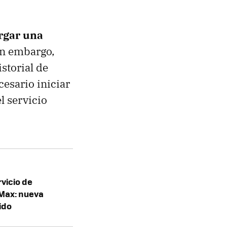
rgar una
in embargo,
istorial de
esario iniciar
l servicio
vicio de
Max: nueva
ido