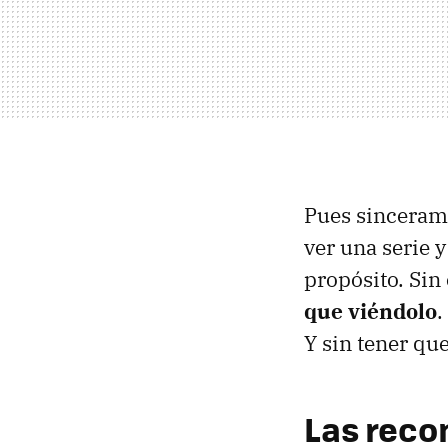
Pues sincerame
ver una serie 
propósito. Si
que viéndolo
.
Y sin tener qu
Las reco