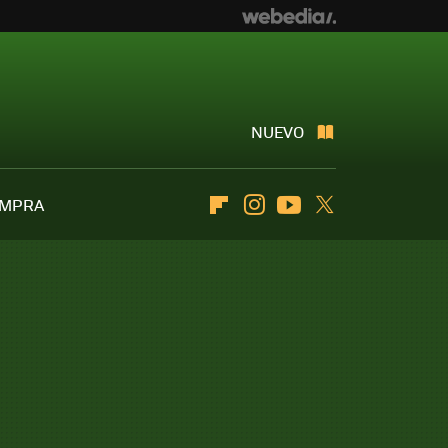
NUEVO
OMPRA
Flipboard
Instagram
Youtube
Twitter