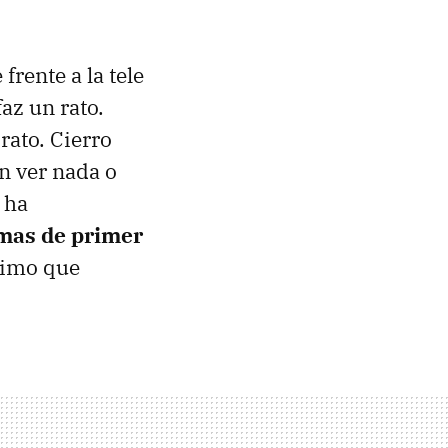
rente a la tele
faz un rato.
rato. Cierro
n ver nada o
 ha
amas de primer
ximo que