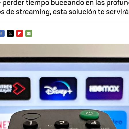
e perder tiempo buceando en las profu
os de streaming, esta solución te servir
FACEBOOK
TWITTER
FLIPBOARD
E-
MAIL