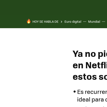
HOY SE HABLA DE
Euro digital
Mundial
Ya no p
en Netf
estos s
Es recurren
ideal par