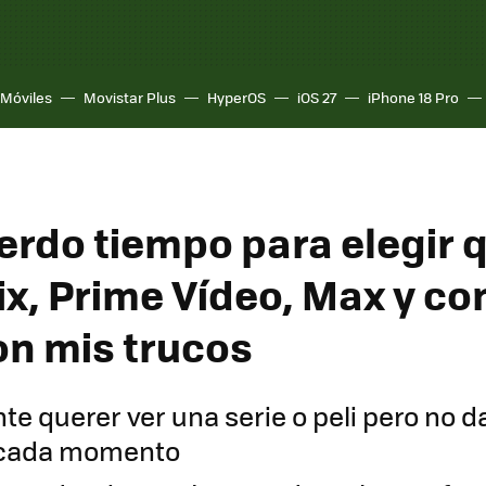
Móviles
Movistar Plus
HyperOS
iOS 27
iPhone 18 Pro
ierdo tiempo para elegir 
lix, Prime Vídeo, Max y c
on mis trucos
te querer ver una serie o peli pero no d
a cada momento